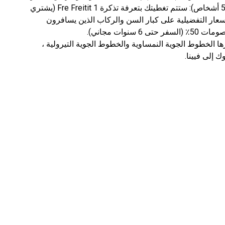
فمن المستحسن السفر في شركة صغيرة (3-5 أشخاص): ستتم تغطيتك بتعرفة تذكرة 1 Fre Freitit (يشتري
رة بخصم 50٪). تنطبق الأسعار التفضيلية على كبار السن والركاب الذين يسافرون
ها الخطوط الجوية النمساوية والخطوط الجوية التيرولية ،
ك إلى فيينا.