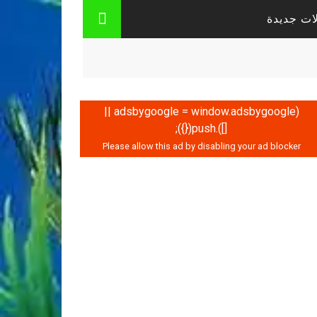
ات جديدة
(adsbygoogle = window.adsbygoogle ||
[]).push({});