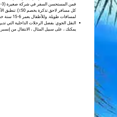
كل مسافر لاحق تذك
لمسافات طويلة. وللأطفال بعمر 6-15 سنة خصومات 50٪ (السفر حتى 6 سنوات مجاني).
النقل الجوي: بفضل الرحلات الداخلية التي تدير
يمكنك ، على سبيل المثال ، الانتقال من إنسبرو