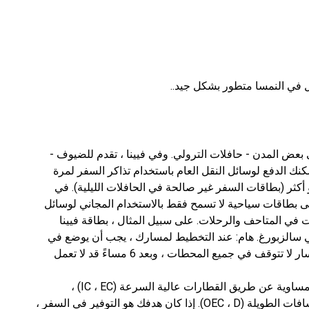
قل في النمسا متطور بشكل جيد..
في بعض المدن - حافلات الترولي. وفي فيينا ، تقدم للضيوف -
كنك الدفع لوسائل النقل العام باستخدام تذاكر السفر لمرة
ومية والسفر ، صالحة لمدة 3 أيام أو أكثر (بطاقات السفر غير صالحة في الحافلات الليلية). في
ى بطاقات سياحية لا تسمح فقط بالاستخدام المجاني لوسائل
 في المتاحف والرحلات. على سبيل المثال ، بطاقة فيينا
ي سالزبورغ. هام: عند التخطيط لمسارك ، يجب أن يوضع في
الاعتبار أن الحافلات التي تسير على نفس المسار لا تتوقف في جميع المحطات ، وبعد 6 مساءً قد لا تعمل
السكك الحديدية: يمكنك الوصول إلى المدن النمساوية عن طريق القطارات عالية السرعة (IC ، EC) ،
الإقليمية (R ، E) ، الضواحي (S) وقطارات المسافات الطويلة (OEC ، D). إذا كان هدفك هو التوفير في السفر ،