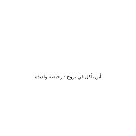
أين تأكل في بروج - رخيصة ولذيذة