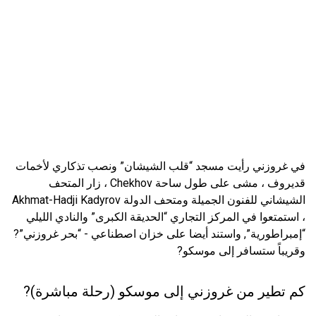
في غروزني رأيت مسجد “قلب الشيشان” ونصب تذكاري لأخمات
قديروف ، مشى على طول ساحة Chekhov ، زار المتحف
الشيشاني للفنون الجميلة ومتحف الدولة Akhmat-Hadji Kadyrov
، استمتعوا في المركز التجاري “الحديقة الكبرى” والنادي الليلي
“إمبراطورية”, واستند أيضا على خزان اصطناعي - “بحر غروزني”?
وقريباً ستسافر إلى موسكو?
كم تطير من غروزني إلى موسكو (رحلة مباشرة)?