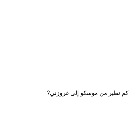
كم تطير من موسكو إلى غروزني?