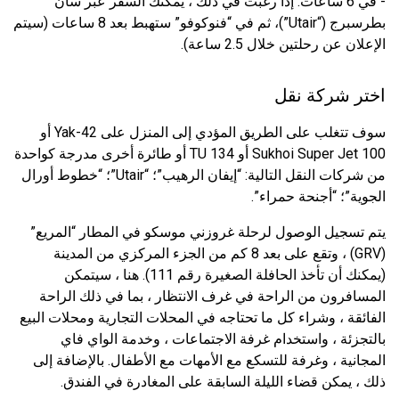
- في 6 ساعات. إذا رغبت في ذلك ، يمكنك السفر عبر سان
بطرسبرج (“Utair”)، ثم في “فنوكوفو” ستهبط بعد 8 ساعات (سيتم
الإعلان عن رحلتين خلال 2.5 ساعة).
اختر شركة نقل
سوف تتغلب على الطريق المؤدي إلى المنزل على Yak-42 أو
Sukhoi Super Jet 100 أو TU 134 أو طائرة أخرى مدرجة كواحدة
من شركات النقل التالية: “إيفان الرهيب”؛ “Utair”؛ “خطوط أورال
الجوية”؛ “أجنحة حمراء”.
يتم تسجيل الوصول لرحلة غروزني موسكو في المطار “المريع”
(GRV) ، وتقع على بعد 8 كم من الجزء المركزي من المدينة
(يمكنك أن تأخذ الحافلة الصغيرة رقم 111). هنا ، سيتمكن
المسافرون من الراحة في غرف الانتظار ، بما في ذلك الراحة
الفائقة ، وشراء كل ما تحتاجه في المحلات التجارية ومحلات البيع
بالتجزئة ، واستخدام غرفة الاجتماعات ، وخدمة الواي فاي
المجانية ، وغرفة للتسكع مع الأمهات مع الأطفال. بالإضافة إلى
ذلك ، يمكن قضاء الليلة السابقة على المغادرة في الفندق.