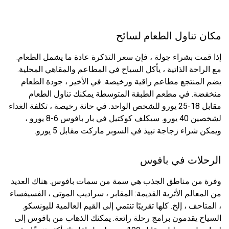
مكان تناول الطعام لسائح
إذا قمت بشراء جولة ، فإن سعر التذكرة عادة ما يشمل الطعام.
مع الراحة الذاتية ، يأكل السياح في المطاعم والمقاهي المحلية.
يضم المنتجع مطاعم راقية ورخيصة. في الأخير ، جودة الطعام
منخفضة. في مطعم الطبقة المتوسطة يمكنك تناول الطعام
مقابل 18-25 يورو للشخص الواحد. في حانة رخيصة ، تكلفة الغداء
لشخصين 40 يورو. سيكلف كوكتيل في بار بافوس 6-8 يورو ،
ويمكن شراء زجاجة نبيذ في السوبر ماركت مقابل 5 يورو.
الرحلات في بافوس
وفرة من مناطق الجذب هي سمة من سمات بافوس. هناك العديد
من المعالم الأثرية القديمة: المقابر ، سراديب الموتى ، الفسيفساء
، المتاحف ، إلخ. كلها تقريبًا تنتمي إلى القيم العالمية لليونسكو.
السياح يقدمون برامج رحلة رائعة. يمكنك الذهاب من بافوس إلى