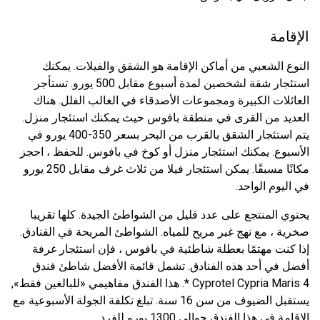
الإقامة
النوع الشعبي من أماكن الإقامة هو الشقق والفيلات. يمكنك
استئجار شقة لشخصين لمدة أسبوع مقابل 500 يورو. تستأجر
العائلات الكبيرة ومجموعات الأصدقاء في الغالب الفلل. هناك
العديد من القرى في منطقة بافوس حيث يمكنك استئجار منزل.
يتم استئجار الشقق بالقرب من البحر بسعر 350-400 يورو في
الأسبوع. يمكنك استئجار منزل أو كوخ في بافوس. للحفظ ، احجز
مكانًا مسبقًا. يمكن استئجار فيلا من ثلاث غرف مقابل 250 يورو
في اليوم الواحد.
يحتوي المنتجع على عدد قليل من الشواطئ الجيدة. كلها تقريبا
صخرية ، مع نهج غير مريح للمياه. الشواطئ المريحة في الفنادق.
إذا كنت مهتمًا بعطلة شاطئية في بافوس ، فإن استئجار غرفة
أفضل في أحد هذه الفنادق. تشمل قائمة الأفضل شاطئ فندق
Cyprotel Cypria Maris 4 *. هذا الفندق مفاهيمي «للبالغين فقط»,
يستقبل الضيوف من سن 16 سنة. تبلغ تكلفة الجولة الأسبوعية مع
الإقامة في هذا الفندق حوالي 1300 يورو للفرد.