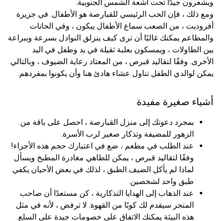
ويشعرون جيدًا تحت أشعة الشمس الجنوبية.
ومع ذلك ، فإن الحب الرئيسي للقبارصة هو الأطفال. في جزيرة
أفروديت ، من الصعب سماع الأطفال يبكون ، وفي الحانات
والمطاعم يمكنك غالبًا أن ترى كيف ينزلق النوادل بسرعة وببراعة
بين الطاولات ، ويمسكون بعلبة ثقيلة في يد وطفل في اليد
الأخرى. وفقًا لتقاليد قبرص ، من المعتاد رعاية الضيوف ، وبالتالي
يمكن لوالدي الطفل تناول عشاء هادئ هنا وأن يكونوا بمفردهم.
أشياء صغيرة مفيدة
بمجرد دعوتك إلى منزل القبارصة ، احصل على باقة من
الزهور للمضيفة وتذكار صغير لرب الأسرة.
عند الطلب في مطعم ، ضع في اعتبارك حجم هذه الأجزاء!
وفقًا لتقاليد قبرص ، يمكن للطاهي مغادرة المطبخ ويسأل
لماذا لم يأكل الضيف الطبق ، لذلك في بعض الأحيان يكفي
طبق واحد لشخصين.
عند الذهاب إلى الهدايا التذكارية ، كن مستعدًا أن صاحب
المتجر سيقدم لك كوبًا من القهوة. لا ترفض ، لأنه في مثل
هذه البيئة يمكنك الاتفاق على خصومات جيدة على السلع.