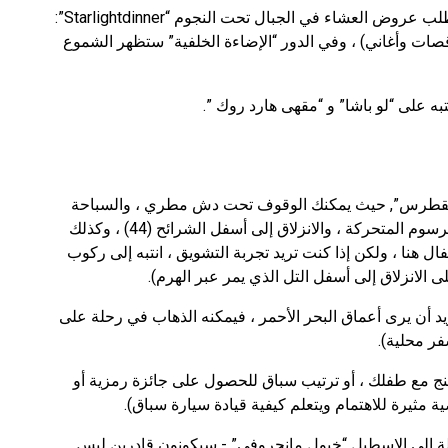
هل تحلم بالترفيه الرومانسي؟ في أي فندق يمكنك طلب عروض العشاء في الجبال تحت النجوم “Starlightdinner”:
ات وأغاني) ، وفي الدور “الإضاءة الخلفية” ستظهر الشموع
ه على “لو باشا” و “مقهى هارد روك ”.
ر القطرس”, حيث يمكنك الوقوف تحت دش مطري ، والسباحة
في المسابح (9) ، والاستمتاع في مناطق اللعب مع الرسوم المتحركة ، والانزلاق إلى أسفل الشرائح (44) ، وكذلك
ال هنا ، ولكن إذا كنت تريد تجربة التشويق ، انتبه إلى ركوب
لانزلاق إلى أسفل التل الذي يمر عبر الهرم).
يد أن يرى أعماق البحر الأحمر ، فيمكنه الذهاب في رحلة على
ر محلية).
ينج مع طفلك ، أو ترتيب سباق للحصول على جائزة رمزية أو
مثيرة للاهتمام ويتعلم كيفية قيادة سيارة سباق).
ة إلى الإسطبل “خيول مانجروفي” - سيكونون قادرين ليس