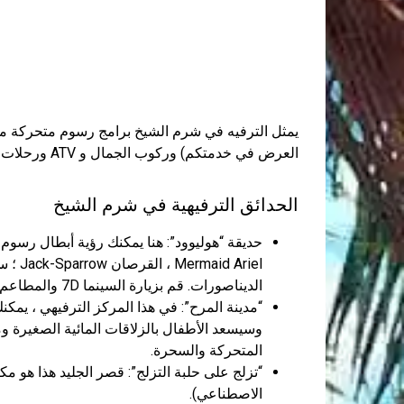
يمثل الترفيه في شرم الشيخ برامج رسوم متحركة مبه
العرض في خدمتكم) وركوب الجمال و ATV ورحلات القوارب على اليخوت والقوارب.
الحدائق الترفيهية في شرم الشيخ
 Ariel
الديناصورات. قم بزيارة السينما 7D والمطاعم المختلفة.
“مدينة المرح”: في هذا المركز الترفيهي ، يمك
وسيسعد الأطفال بالزلاقات المائية الصغيرة 
المتحركة والسحرة.
“تزلج على حلبة التزلج”: قصر الجليد هذا هو مكان
الاصطناعي).