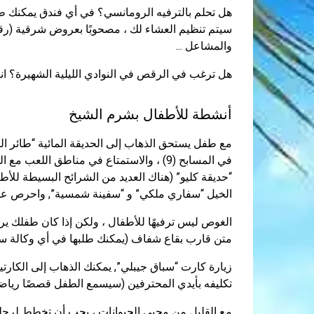
سيتم تنظيم العشاء لك ، مصحوبًا بعروض شرقية (رقص
والمشاعل ...
هل ترغب في الرقص في النوادي الليلية الشهيرة؟ انتب
أنشطة للأطفال بشرم الشيخ
مع طفل يستحق الذهاب إلى الحديقة المائية “طائ
“حديقة كليو” (هناك العديد من الشرائح البسيطة للأطف
الخيل “سفاري ملكي” و “سفينة شمسية”, واحرص على ا
الغوص ليس ترفيهًا للأطفال ، ولكن إذا كان طفلك ير
متن قارب بقاع شفاف (يمكنك طلبها في أي وكالة سف
زيارة كارت “سباق جيبلي”, يمكنك الذهاب إلى الكارت
تكليفه بأيدي المحترفين (سيسمع الطفل قصصًا رياضية 
مع القليل من محبي الحيوانات ، يجب أن تخطط لرحل