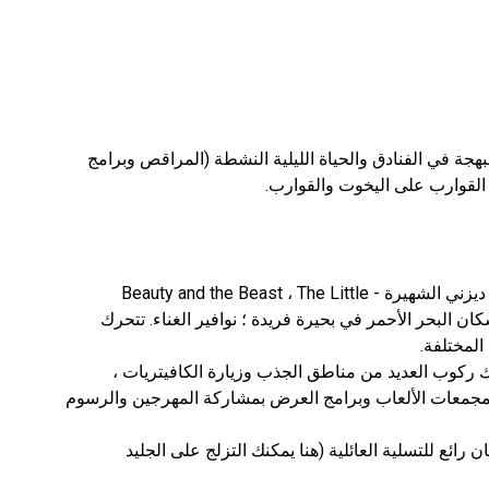
جة في الفنادق والحياة الليلية النشطة (المراقص وبرامج
حديقة “هوليوود”: هنا يمكنك رؤية أبطال رسوم ديزني الشهيرة - Beauty and the Beast ، The Little
Mermaid ، القرصان Jack-Sparrow ؛ سكان البحر الأحمر في بحيرة فريدة ؛ نوافير الغناء. تتحرك
نك ركوب العديد من مناطق الجذب وزيارة الكافيتريات ،
ومجمعات الألعاب وبرامج العرض بمشاركة المهرجين والرسوم
 رائع للتسلية العائلية (هنا يمكنك التزلج على الجليد