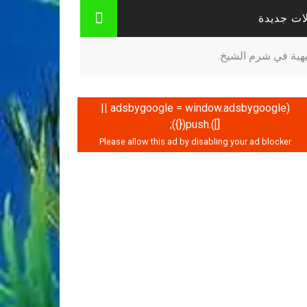
ات جديدة
يهية في شرم الشيخ.
(adsbygoogle = window.adsbygoogle ||
[]).push({});