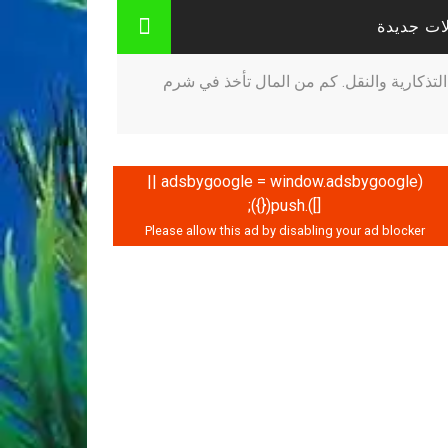
ات جديدة
التذكارية والنقل. كم من المال تأخذ في شرم
(adsbygoogle = window.adsbygoogle ||
[]).push({});