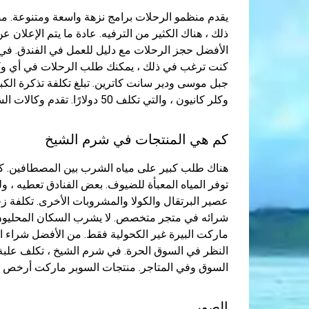
يقدم منظمو الرحلات برامج نزهة واسعة ومتنوعة. مصر
ذلك ، هناك الكثير من الترفيه. عادة ما يتم الإعلان 
الأفضل حجز الرحلات مع دليل للعمل في الفندق. في هذه
كنت ترغب في ذلك ، يمكنك طلب الرحلات في أي وكال
وكلر كانيون ، والتي تكلف 50 دولارًا. تقدم وكالات السفر الصغيرة جولات أرخص.
كم هي المنتجات في شرم الشيخ
هناك طلب كبير على مياه الشرب بين المصطافين. كقا
توفر المياه المعبأة للضيوف. بعض الفنادق تعطيه ، ولكن
شرائه في متجر متخصص. لا يشرب السكان المحليون ال
ماركت البيرة غير الكحولية فقط. من الأفضل شراء ا
السوق وفي المتاجر. منتجات السوبر ماركت أرخص م
الصور