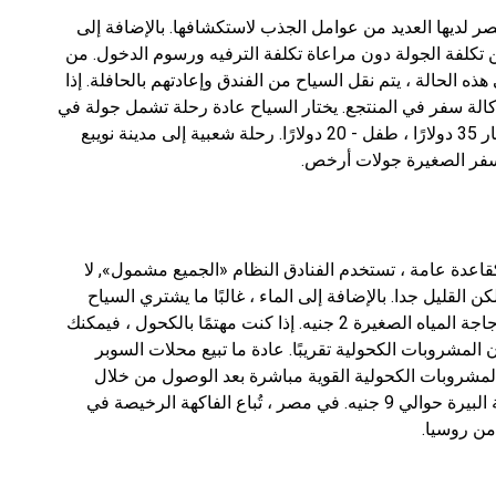
 لديها العديد من عوامل الجذب لاستكشافها. بالإضافة إلى
عن تكلفة الجولة دون مراعاة تكلفة الترفيه ورسوم الدخول. من
 الحالة ، يتم نقل السياح من الفندق وإعادتهم بالحافلة. إذا
ة سفر في المنتجع. يختار السياح عادة رحلة تشمل جولة في
جبل موسى ودير سانت كاترين. تبلغ تكلفة تذكرة الكبار 35 دولارًا ، طفل - 20 دولارًا. رحلة شعبية إلى مدينة نويبع
عدة عامة ، تستخدم الفنادق النظام «الجميع مشمول», لا
 القليل جدا. بالإضافة إلى الماء ، غالبًا ما يشتري السياح
عصير البرتقال والكولا والمشروبات الأخرى. تكلفة زجاجة المياه الصغيرة 2 جنيه. إذا كنت مهتمًا بالكحول ، فيمكنك
مشروبات الكحولية تقريبًا. عادة ما تبيع محلات السوبر
لمشروبات الكحولية القوية مباشرة بعد الوصول من خلال
النظر في السوق الحرة. في شرم الشيخ ، تكلف علبة البيرة حوالي 9 جنيه. في مصر ، تُباع الفاكهة الرخيصة في
ن روسيا.