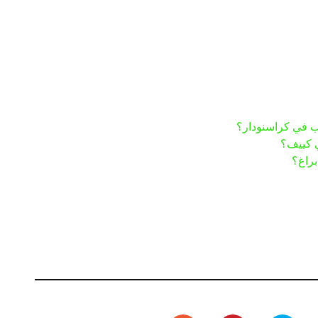
هب في كراسنودار؟
ي كييف؟
براغ؟