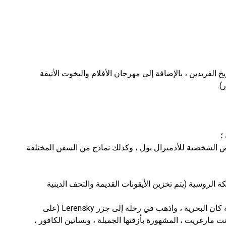
 الفريدين ، بالإضافة إلى مهرجان الأفلام واليخوت الأنيقة
).
؛
ض الشخصية للأدميرال بول ، وكذلك نماذج من السفن المختلفة
 الروسية (يتم تخزين الأيقونات القديمة والتحف الدينية
خذ قاربًا ترفيهيًا أو يختًا ، وابحر بعيدًا عن محطة كان البحرية ، واذهب في رحلة إلى جزر Lerensky (على
 مارغريت ، المشهورة بأزقتها الجميلة ، وبساتين الكافور ،