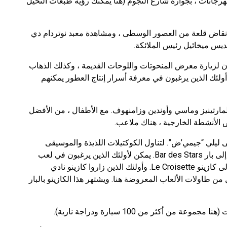
جانات ، بجواره شارع النجوم (هنا يمكنك رؤية طبعات النخيل
أنقاض قلعة من العصور الوسطى ، ومشاهدة معبد نوتردام دي
ديس ميخائيل رئيس الملائكة.
 لزيارة معرض المنحوتات واللوحات القديمة ، وكذلك الذهاب
ولئك الذين يرغبون في معرفة أسرار إنتاج العطور يمكنهم
ارتينيز وماسي وأوندين وزامنهوف. مع الأطفال ، من الأفضل
ص الأنشطة الخارجية ، هناك ملاعب.
ليلي “جيمي’ض”. لتناول الكوكتيلات اللذيذة والموسيقى
الجيدة والحفلات ذات الطابع الخاص ، يجب أن تذهب إلى بار Bar des Stars. يمكن لأولئك الذين يرغبون في لعب
ألعاب الطاولة أو الروليت أو ماكينات القمار التوجه إلى كازينو Le Croisette. وأولئك الذين زاروا كازينو نادي
ن طاولات الألعاب المعروضة هنا. ويشتهر هذا الكازينو بالبار
ن أكثر من 100 سيارة ودراجة نارية).