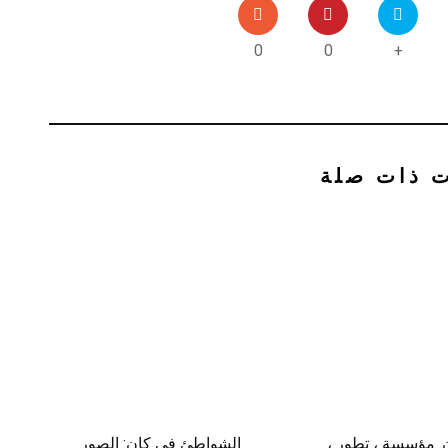
0
0
+
ت ذات صلة
ن. مؤسسة ، تطور ،
الشواطئ في كان: الصور