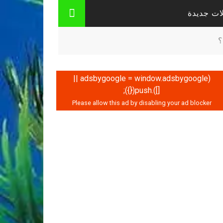
ات جديدة
؟
(adsbygoogle = window.adsbygoogle ||
[]).push({});