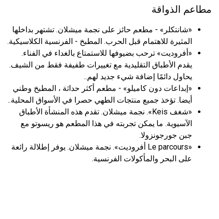
مطاعم الذواقة
«شانتكلر» - مطعم حائز على نجمة ميشلان. تشتهر بداخلها
المثيرة للاهتمام قبل الحرب. المطبخ - الفرنسية الكلاسيكية.
«أفروديت» ترحب بضيوفها للاستمتاع بالغداء في الفناء.
يقدم الأطباق التقليدية مع تغييرات طفيفة فقط من الشيف.
يحاول دائمًا إضافة شيء جديد لهم..
«إبداعات دون كاميلو» - مطعم أكثر حداثة ، المطبخ وطني
أيضا. تؤخذ جميع منتجات الطهي حصرا في الأسواق المحلية..
«شغف Keis». نجمة ميشلان. تقدم هذه المنشأة الأطباق
الآسيوية. ما يمكن تجربته في هذا المطعم هو ريسوتو مع
جبن جورجونزولا.
«Le parcours أفروديت». نجمة ميشلان. يوفر إطلالة رائعة
على البحر والمأكولات الفرنسية.