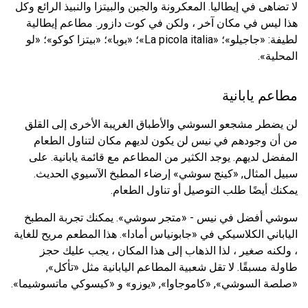
لا تضاهى في إيطاليا. المعكرونة والجبن والبيتزا والنبيذ الرائع وكل
هذا ليس في مكان آخر ، ولكن في كوت دازور. مطاعم إيطالية
لطيفة: «جاجيلو»؛ «La picola italia»؛ «بوبا»؛ «بيتزا كوكو»؛ «لو
المحلية».
مطاعم يابانية
لن يضطر مشجعو السوشي والأطباق الغريبة الأخرى إلى القلق
من أن وجودهم في نيس لن يكون لديهم مكان لتناول الطعام
المفضل لديهم. يوجد الكثير من المطاعم مع قائمة يابانية. على
سبيل المثال, «كينج سوشي» إرضاء المطبخ الآسيوي الحديث.
يمكنك أيضًا طلب التوصيل أو تناول الطعام.
سوشي أفضل في نيس - «متجر سوشي». يمكنك تجربة المطبخ
الياباني الكلاسيكي في «جابونياس أمادا». هذا المطعم مريح للغاية
، ولكنه صغير ، لذا الذهاب إلى هذا المكان ، يجب عليك حجز
طاولة مسبقًا. لا تقل شعبية المطاعم اليابانية مثل «تأكل»,
«صلصة السوشي», «كاموجاوا», «يوزو» و «كيسوكي ماتسوشيما».