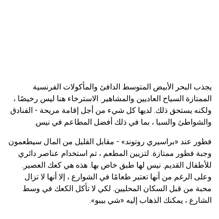
يجذب البحر الأبيض المتوسط ​​الدافئ والمأكولات الفرنسية
الممتازة السياح العاديين والمشاهير. الاسترخاء هنا ليس رخيصًا ،
ولكنه يستحق ذلك. لديها كل شيء من أجل إقامة مريحة - الفنادق
والشواطئ والسبا ، بما في ذلك أفضل المطاعم في نيس.
فطور عند «براسيري روتوند» - مقابل القليل من المال سيطعمون
وجبة فطور ممتازة. لتزيين المطعم ، تم استخدام عناصر دائري
للأطفال القديم. نيس لها طبق خاص بها. هذه هي كعك العصير.
وعلى الرغم من أنها تعتبر طعامًا في الشوارع ، إلا أنها لا تزال
محبة من قبل السكان المحليين. لكي لا تأكل الكعك في وسط
الشارع ، يمكنك الذهاب إليه «شي بيبو».