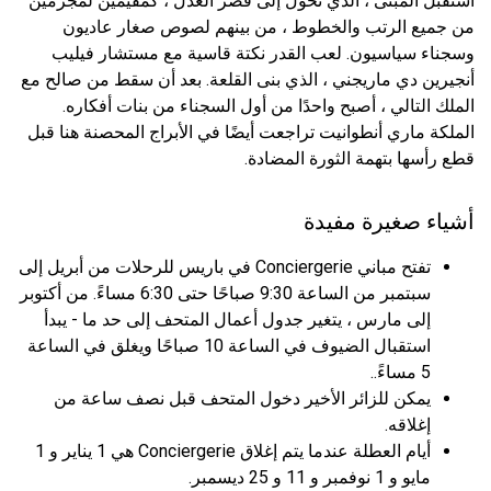
استقبل المبنى ، الذي تحول إلى قصر العدل ، كمقيمين لمجرمين
من جميع الرتب والخطوط ، من بينهم لصوص صغار عاديون
وسجناء سياسيون. لعب القدر نكتة قاسية مع مستشار فيليب
أنجيرين دي ماريجني ، الذي بنى القلعة. بعد أن سقط من صالح مع
الملك التالي ، أصبح واحدًا من أول السجناء من بنات أفكاره.
الملكة ماري أنطوانيت تراجعت أيضًا في الأبراج المحصنة هنا قبل
قطع رأسها بتهمة الثورة المضادة.
أشياء صغيرة مفيدة
تفتح مباني Conciergerie في باريس للرحلات من أبريل إلى
سبتمبر من الساعة 9:30 صباحًا حتى 6:30 مساءً. من أكتوبر
إلى مارس ، يتغير جدول أعمال المتحف إلى حد ما - يبدأ
استقبال الضيوف في الساعة 10 صباحًا ويغلق في الساعة
5 مساءً..
يمكن للزائر الأخير دخول المتحف قبل نصف ساعة من
إغلاقه.
أيام العطلة عندما يتم إغلاق Conciergerie هي 1 يناير و 1
مايو و 1 نوفمبر و 11 و 25 ديسمبر.