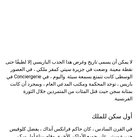
لا يمكن أن يسمى تاريخ وغرض هذا الجذب الباريسي إلا لطيفًا حتى
نقطة معينة. وضعت في جزيرة سيتي كمقر ملكي ، في العصور
الوسطى كانت تتمتع بسمعة سيئة. واليوم ، في Conciergerie في
باريس ، توجد المحكمة ومكتب المدعي العام ، وبمجرد أن كانت
بمثابة سجن حيث قتل المئات من المتمردين خلال الثورة
الفرنسية.
أول سكن للملك
في القرن السادس ، كان حاكم فرانكس آنذاك ، يفضل كلوفيس
جزيرة سيتي على جميع الأماكن الأخرى وقام ببناء أول سكن