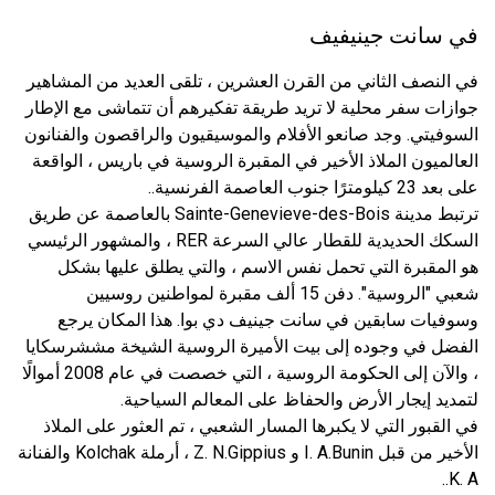
في سانت جينيفيف
في النصف الثاني من القرن العشرين ، تلقى العديد من المشاهير
جوازات سفر محلية لا تريد طريقة تفكيرهم أن تتماشى مع الإطار
السوفيتي. وجد صانعو الأفلام والموسيقيون والراقصون والفنانون
العالميون الملاذ الأخير في المقبرة الروسية في باريس ، الواقعة
على بعد 23 كيلومترًا جنوب العاصمة الفرنسية..
ترتبط مدينة Sainte-Genevieve-des-Bois بالعاصمة عن طريق
السكك الحديدية للقطار عالي السرعة RER ، والمشهور الرئيسي
هو المقبرة التي تحمل نفس الاسم ، والتي يطلق عليها بشكل
شعبي "الروسية". دفن 15 ألف مقبرة لمواطنين روسيين
وسوفيات سابقين في سانت جينيف دي بوا. هذا المكان يرجع
الفضل في وجوده إلى بيت الأميرة الروسية الشيخة مششرسكايا
، والآن إلى الحكومة الروسية ، التي خصصت في عام 2008 أموالًا
لتمديد إيجار الأرض والحفاظ على المعالم السياحية.
في القبور التي لا يكبرها المسار الشعبي ، تم العثور على الملاذ
الأخير من قبل I. A.Bunin و Z. N.Gippius ، أرملة Kolchak والفنانة
K. A..