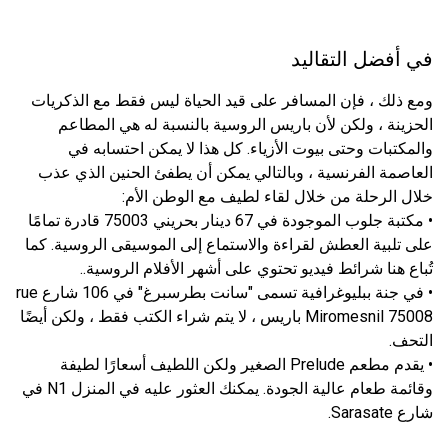
في أفضل التقاليد
ومع ذلك ، فإن المسافر على قيد الحياة ليس فقط مع الذكريات
الحزينة ، ولكن لأن باريس الروسية بالنسبة له هي المطاعم
والمكتبات وحتى بيوت الأزياء. كل هذا لا يمكن احتسابه في
العاصمة الفرنسية ، وبالتالي يمكن أن يطفئ الحنين الذي عذب
خلال الرحلة من خلال لقاء لطيف مع الوطن الأم:
• مكتبة جلوب الموجودة في 67 دينار بحريني 75003 قادرة تمامًا
على تلبية العطش لقراءة والاستماع إلى الموسيقى الروسية. كما
تُباع هنا شرائط فيديو تحتوي على أشهر الأفلام الروسية..
• في جنة ببليوغرافية تسمى "سانت بطرسبرغ" في 106 شارع rue
Miromesnil 75008 باريس ، لا يتم شراء الكتب فقط ، ولكن أيضًا
التحف.
• يقدم مطعم Prelude الصغير ولكن اللطيف أسعارًا لطيفة
وقائمة طعام عالية الجودة. يمكنك العثور عليه في المنزل N1 في
شارع Sarasate.