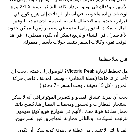
الأشهر ، وكذلك في يونيو ، تزداد تكلفة التذاكر بنسبة 1.5-2 مرة.
لوحظت زيادة ملحوظة في أسعار الرحلات إلى هونغ كونغ في
فبراير ، عندما يتم الاحتفال بالسنة الصينية الجديدة هنا. لتوفير
المال ، يمكنك القدوم إلى المدينة في سبتمبر (من الممكن حدوث
الأعاصير) ، في الشتاء والربيع (يمكن أن تكون ممطرة) - في هذا
الوقت تقوم وكالات السفر بتنفيذ جولات بأسعار معقولة.
في ملاحظة!
هل تخطط لزيارة Victoria Peak؟ للوصول إلى قمته ، يجب أن
تأخذ ترامًا خاصًا (نقطة المغادرة - وسط المدينة ، فاصل حركة
المرور - كل 15 دقيقة ، وقت السفر - 7 دقائق).
يجب أن يدرك عشاق الفيديو والتصوير الفوتوغرافي أنه لا يمكن
استئجار المطارات والجسور ومحطات القطار هنا. يُنصح دائمًا
بحمل بطاقة هوية معك ، لأنهم في شوارع هونغ كونغ يقومون
بترتيب الشيكات ، وبالتالي محاربة المهاجرين غير الشرعيين.
الهدايا التي لا تنسى من عطلة في هونغ كونغ يمكن أن تكون