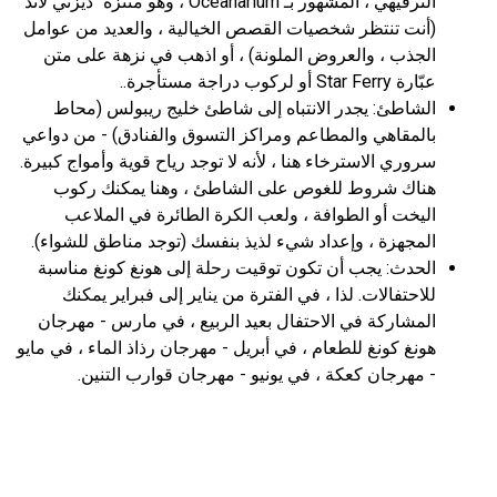
الترفيهي ، المشهور بـ Oceanarium ، وهو متنزه “ديزني لاند”
(أنت تنتظر شخصيات القصص الخيالية ، والعديد من عوامل
الجذب ، والعروض الملونة) ، أو اذهب في نزهة على متن
عبّارة Star Ferry أو لركوب دراجة مستأجرة..
الشاطئ: يجدر الانتباه إلى شاطئ خليج ريبولس (محاط
بالمقاهي والمطاعم ومراكز التسوق والفنادق) - من دواعي
سروري الاسترخاء هنا ، لأنه لا توجد رياح قوية وأمواج كبيرة.
هناك شروط للغوص على الشاطئ ، وهنا يمكنك ركوب
اليخت أو الطوافة ، ولعب الكرة الطائرة في الملاعب
المجهزة ، وإعداد شيء لذيذ بنفسك (توجد مناطق للشواء).
الحدث: يجب أن تكون توقيت رحلة إلى هونغ كونغ مناسبة
للاحتفالات. لذا ، في الفترة من يناير إلى فبراير يمكنك
المشاركة في الاحتفال بعيد الربيع ، في مارس - مهرجان
هونغ كونغ للطعام ، في أبريل - مهرجان رذاذ الماء ، في مايو
- مهرجان كعكة ، في يونيو - مهرجان قوارب التنين.