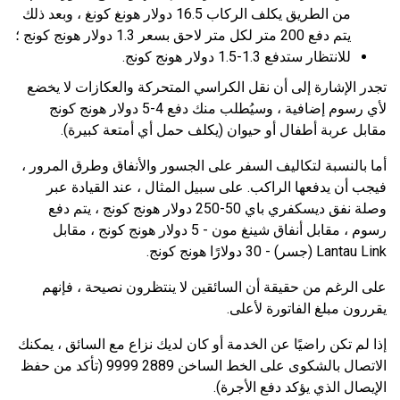
من الطريق يكلف الركاب 16.5 دولار هونغ كونغ ، وبعد ذلك
يتم دفع 200 متر لكل متر لاحق بسعر 1.3 دولار هونج كونج ؛
للانتظار ستدفع 1.3-1.5 دولار هونج كونج.
تجدر الإشارة إلى أن نقل الكراسي المتحركة والعكازات لا يخضع
لأي رسوم إضافية ، وسيُطلب منك دفع 4-5 دولار هونج كونج
مقابل عربة أطفال أو حيوان (يكلف حمل أي أمتعة كبيرة).
أما بالنسبة لتكاليف السفر على الجسور والأنفاق وطرق المرور ،
فيجب أن يدفعها الراكب. على سبيل المثال ، عند القيادة عبر
وصلة نفق ديسكفري باي 50-250 دولار هونج كونج ، يتم دفع
رسوم ، مقابل أنفاق شينغ مون - 5 دولار هونج كونج ، مقابل
Lantau Link (جسر) - 30 دولارًا هونج كونج.
على الرغم من حقيقة أن السائقين لا ينتظرون نصيحة ، فإنهم
يقررون مبلغ الفاتورة لأعلى.
إذا لم تكن راضيًا عن الخدمة أو كان لديك نزاع مع السائق ، يمكنك
الاتصال بالشكوى على الخط الساخن 2889 9999 (تأكد من حفظ
الإيصال الذي يؤكد دفع الأجرة).