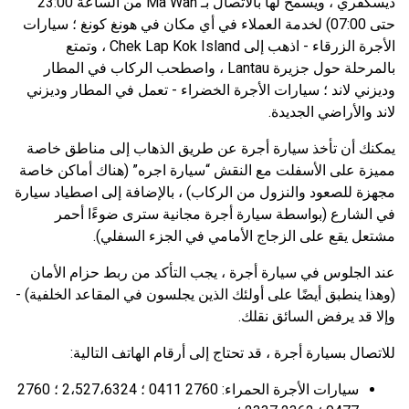
ديسكفري ، ويسمح لها بالاتصال بـ Ma Wan من الساعة 23:00
حتى 07:00) لخدمة العملاء في أي مكان في هونغ كونغ ؛ سيارات
الأجرة الزرقاء - اذهب إلى Chek Lap Kok Island ، وتمتع
بالمرحلة حول جزيرة Lantau ، واصطحب الركاب في المطار
وديزني لاند ؛ سيارات الأجرة الخضراء - تعمل في المطار وديزني
لاند والأراضي الجديدة.
يمكنك أن تأخذ سيارة أجرة عن طريق الذهاب إلى مناطق خاصة
مميزة على الأسفلت مع النقش “سيارة اجره” (هناك أماكن خاصة
مجهزة للصعود والنزول من الركاب) ، بالإضافة إلى اصطياد سيارة
في الشارع (بواسطة سيارة أجرة مجانية سترى ضوءًا أحمر
مشتعل يقع على الزجاج الأمامي في الجزء السفلي).
عند الجلوس في سيارة أجرة ، يجب التأكد من ربط حزام الأمان
(وهذا ينطبق أيضًا على أولئك الذين يجلسون في المقاعد الخلفية) -
وإلا قد يرفض السائق نقلك.
للاتصال بسيارة أجرة ، قد تحتاج إلى أرقام الهاتف التالية:
سيارات الأجرة الحمراء: 2760 0411 ؛ 2،527،6324 ؛ 2760