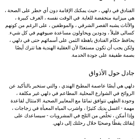
الفنادق في دلهي ، حيث يمكنك الإقامة دون أي خطر على الصحة ،
هي ميزانية منخفضة للغاية. في الوقت نفسه ، الغرف كبيرة ،
والأثاث يشبه القصر الشرقي ، والموظفين ، على الرغم من كونهم
كسالى قليلاً ، ودودين ويحاولون مساعدة ضيوفهم في كل شيء.
يحافظ حكام الفنادق باهظة الثمن على أسمائهم حتى في دلهي ،
ولكن يجب أن تكون مستعدًا لأن العقلية الهندية هنا تترك أيضًا
بصمة طفيفة على جودة الخدمة.
جادل حول الأذواق
دلهي هي أيضًا عاصمة المطبخ الهندي ، والتي ستخبر بالتأكيد عن
الروائح في الشوارع المحلية. المطاعم في دلهي غير مكلفة ،
وجودة الطهي تتوافق تمامًا مع المعايير الصحية. الامتثال لقاعدة
مهمة - اغسل يديك كثيرًا ، واشرب المياه المعبأة في زجاجات ،
وإذا أمكن ، تخلّص من الثلج في المشروبات - سيساعدك على
إبقائك يقظًا وصحيًا خلال رحلتك إلى دلهي.