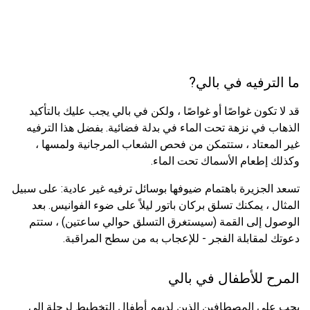
ما الترفيه في بالي?
قد لا تكون غواصًا أو غواصًا ، ولكن في بالي يجب عليك بالتأكيد
الذهاب في نزهة تحت الماء في بدلة فضائية. بفضل هذا الترفيه
غير المعتاد ، ستتمكن من فحص الشعاب المرجانية ولمسها ،
وكذلك إطعام الأسماك تحت الماء.
تسعد الجزيرة باهتمام ضيوفها بوسائل ترفيه غير عادية: على سبيل
المثال ، يمكنك تسلق بركان باتور ليلاً على ضوء الفوانيس. بعد
الوصول إلى القمة (سيستغرق التسلق حوالي ساعتين) ، ستتم
دعوتك لمقابلة الفجر - للإعجاب به من سطح المراقبة.
المرح للأطفال في بالي
يجب على المصطافين الذين لديهم أطفال التخطيط لرحلة إلى