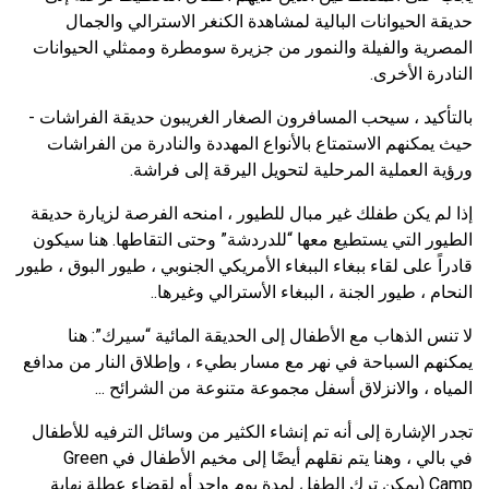
حديقة الحيوانات البالية لمشاهدة الكنغر الاسترالي والجمال
المصرية والفيلة والنمور من جزيرة سومطرة وممثلي الحيوانات
النادرة الأخرى.
بالتأكيد ، سيحب المسافرون الصغار الغريبون حديقة الفراشات -
حيث يمكنهم الاستمتاع بالأنواع المهددة والنادرة من الفراشات
ورؤية العملية المرحلية لتحويل اليرقة إلى فراشة.
إذا لم يكن طفلك غير مبال للطيور ، امنحه الفرصة لزيارة حديقة
الطيور التي يستطيع معها “للدردشة” وحتى التقاطها. هنا سيكون
قادراً على لقاء ببغاء الببغاء الأمريكي الجنوبي ، طيور البوق ، طيور
النحام ، طيور الجنة ، الببغاء الأسترالي وغيرها..
لا تنس الذهاب مع الأطفال إلى الحديقة المائية “سيرك”: هنا
يمكنهم السباحة في نهر مع مسار بطيء ، وإطلاق النار من مدافع
المياه ، والانزلاق أسفل مجموعة متنوعة من الشرائح ...
تجدر الإشارة إلى أنه تم إنشاء الكثير من وسائل الترفيه للأطفال
في بالي ، وهنا يتم نقلهم أيضًا إلى مخيم الأطفال في Green
Camp (يمكن ترك الطفل لمدة يوم واحد أو لقضاء عطلة نهاية