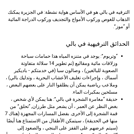
الترفيه في بالي هو في الأساس هواية نشطة: في الجزيرة يمكنك
الذهاب للغوص وركوب الأمواج والتجديف وركوب الدراجة المائية
أو “موز”.
الحدائق الترفيهية في بالي
“وتربوم”: يوجد في متنزه المياه هذا حمامات سباحة
وزلاقات مائية ومقاليع (تم تطوير 14 سلالة متفاوتة
الصعوبة للبالغين) ، وصالون سبا (في خدمتكم - باديكير
أسماك ، وإجراءات تغليف الأعشاب البحرية ، وتدليك بالي) ،
وملاعب رياضية يمكن أن يطلقوا النار على بعضهم البعض ،
مسلحين بمكبرات الماء.
حديقة “مغامرة الشجرة في بالي”: هنا يمكن لأي شخص ،
بغض النظر عن العمر ، أن يشعر مثل طرزان, “تحلق” من
قمة الشجرة إلى الأخرى. بفضل المسارات المجهزة (هناك 7
منها في الحديقة) ، سيتمكن الأطفال من الاستمتاع هنا أيضًا
(سيتم عرضهم على القفز على البنجي ، والصعود إلى