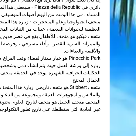
دائري في  della Republic
المساء ، في هذا الوقت من اليوم أصوات الموسيقى الم
متحف الجيولوجيا وعلم المتحجرات - زيارة هذا المتحف 
العظمية للحيوانات القديمة ، عينات من النباتات المختلف
متحف فيكيو هو متحف للأطفال يقع في قصر قديم ين
والممرات السرية للقصر ، وأداء مسرحي ، وفرصة ال
والأقنعة والعباءات.
Pinocchio Park هو خيار ممتاز لقضاء وقت 
زيارة إلى ورشة العمل حيث يتم إنشاء دمى وشخصيات
الحكايات الخرافية الشهيرة. يوجد في الحديقة متح
الجمال المجنح.
متحف Stibbert هو متحف تاريخي. زيارة هذا 
والملابس والمجوهرات العتيقة ومجموعة من الدعاوى 
المتحف متحف الجليل هو متحف لتاريخ العلوم. يحتوي
غير العادية التي ستطلعك على تاريخ تطور التكنولوجيا