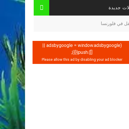
ات جديدة
فل في فلورنسا
(adsbygoogle = window.adsbygoogle ||
[]).push({});