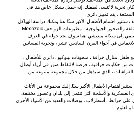
Piazza - سيعطي هذا المكان تجربة لا تُنسى لطفلك. إنه جميل بشكل خاص هنا في
متعة ، يتم تمييز دائري.
ستثير اهتمام الأطفال الأكبر سنًا. هنا يمكنك دراسة الهياكل
ة والصخور الجيولوجية ، مطبوعات الزواحف Mesozoic.
تمي إلى سلالة ميديشي. هنا سوف تجد جولة في الغرف
انغماس في أجواء القرن السادس عشر ، وتجربة الفساتين
الفراغ مع طفل. منازل خرافة ، منحوتات بينوكيو ، دائري للأطفال ،
 من حكايات خرافية ، فرصة لالتقاط صور في أزياء أبطال
ف الفراشات ، الذي سيذهل من خلال مجموعة متنوعة من
المتحف ستثير اهتمام الأطفال الأكبر سنًا. إليك مجموعة من الأثاث
العسكرية والأسلحة التي تنتمي إلى بلدان وعصور مختلفة.
 على خرائط ، أسطرلاب ، بوصلات والعديد من الأشياء الأخرى
 والعلوم.