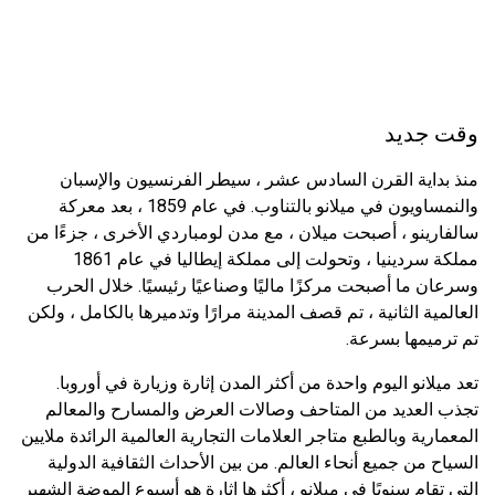
وقت جديد
منذ بداية القرن السادس عشر ، سيطر الفرنسيون والإسبان
والنمساويون في ميلانو بالتناوب. في عام 1859 ، بعد معركة
سالفارينو ، أصبحت ميلان ، مع مدن لومباردي الأخرى ، جزءًا من
مملكة سردينيا ، وتحولت إلى مملكة إيطاليا في عام 1861
وسرعان ما أصبحت مركزًا ماليًا وصناعيًا رئيسيًا. خلال الحرب
العالمية الثانية ، تم قصف المدينة مرارًا وتدميرها بالكامل ، ولكن
تم ترميمها بسرعة.
تعد ميلانو اليوم واحدة من أكثر المدن إثارة وزيارة في أوروبا.
تجذب العديد من المتاحف وصالات العرض والمسارح والمعالم
المعمارية وبالطبع متاجر العلامات التجارية العالمية الرائدة ملايين
السياح من جميع أنحاء العالم. من بين الأحداث الثقافية الدولية
التي تقام سنويًا في ميلانو ، أكثرها إثارة هو أسبوع الموضة الشهير