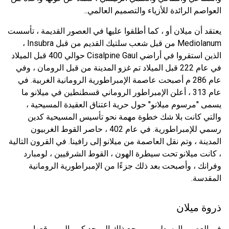
العواصم الرائدة للأزياء والتصميم العالمي..
يعتقد أن ميلان أو ، كما أطلقوا عليها في العصور القديمة ، تأسست
Mediolanum من قبل شعب سلتيك القديم من قبل Insubra ،
الذين استقروا في أراضي Cisalpine Gaul حوالي 400 قبل الميلاد
في عام 222 قبل الميلاد تم غزو المدينة من قبل الرومان ، وفي
عام 286 م أصبحت عاصمة الإمبراطورية الرومانية الغربية. في
عام 313 ، أعلن الإمبراطور الروماني قسطنطين في ميلانو ما
يسمى "مرسوم ميلانو" حول حرية اعتناق العقيدة المسيحية ،
والتي كانت بلا شك خطوة مهمة نحو تأسيس المسيحية كدين
رسمي للإمبراطورية. في عام 402 ، حاصر القوط الغربيون
المدينة ، وتم نقل العاصمة من ميلانو إلى رافينا. في القرون التالية
، كانت ميلانو تحت سيطرة الهون ، القوط الشرقيين ، لومبارد
وفرانك ، وأصبحت بعد ذلك جزءًا من الإمبراطورية الرومانية
المقدسة.
ذروة ميلان
في العصور الوسطى ، ويرجع ذلك إلى حد كبير إلى موقعها