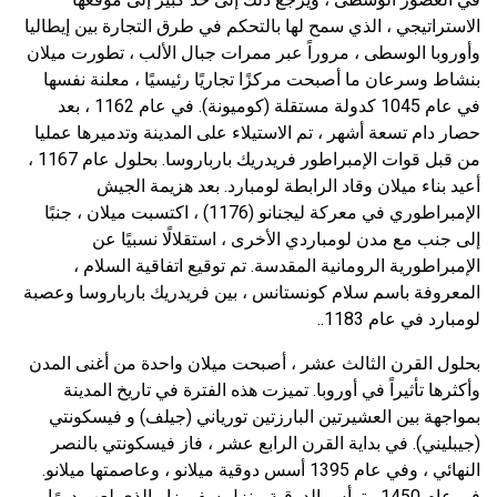
الاستراتيجي ، الذي سمح لها بالتحكم في طرق التجارة بين إيطاليا
وأوروبا الوسطى ، مروراً عبر ممرات جبال الألب ، تطورت ميلان
بنشاط وسرعان ما أصبحت مركزًا تجاريًا رئيسيًا ، معلنة نفسها
في عام 1045 كدولة مستقلة (كوميونة). في عام 1162 ، بعد
حصار دام تسعة أشهر ، تم الاستيلاء على المدينة وتدميرها عمليا
من قبل قوات الإمبراطور فريدريك بارباروسا. بحلول عام 1167 ،
أعيد بناء ميلان وقاد الرابطة لومبارد. بعد هزيمة الجيش
الإمبراطوري في معركة ليجنانو (1176) ، اكتسبت ميلان ، جنبًا
إلى جنب مع مدن لومباردي الأخرى ، استقلالًا نسبيًا عن
الإمبراطورية الرومانية المقدسة. تم توقيع اتفاقية السلام ،
المعروفة باسم سلام كونستانس ، بين فريدريك بارباروسا وعصبة
لومبارد في عام 1183..
بحلول القرن الثالث عشر ، أصبحت ميلان واحدة من أغنى المدن
وأكثرها تأثيراً في أوروبا. تميزت هذه الفترة في تاريخ المدينة
بمواجهة بين العشيرتين البارزتين تورياني (جيلف) و فيسكونتي
(جيبليني). في بداية القرن الرابع عشر ، فاز فيسكونتي بالنصر
النهائي ، وفي عام 1395 أسس دوقية ميلانو ، وعاصمتها ميلانو.
في عام 1450 ، ترأس الدوقية منزل سفورزا ، الذي لعب دورًا