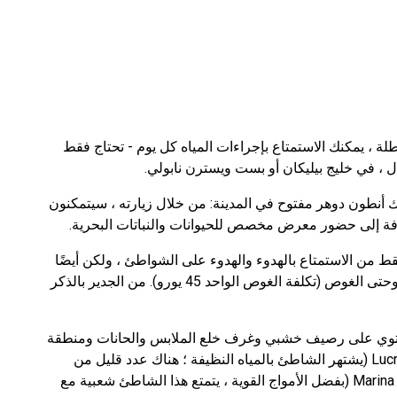
، يمكنك الاستمتاع بإجراءات المياه كل يوم - تحتاج فقط
، في خليج بيليكان أو بست ويسترن نابولي.
أنطون دوهر مفتوح في المدينة: من خلال زيارته ، سيتمكنون
 من الاستمتاع بالهدوء والهدوء على الشواطئ ، ولكن أيضًا
من ركوب الأمواج والاستمتاع بموجات خليج نابولي ، وحتى الغوص (تكلفة الغوص الواحد 45 يورو). من الجدير بالذكر
لسياح بالذهاب إلى شواطئ Bagno Elena (تحتوي على رصيف خشبي وغرف خلع الملابس والحانات ومنطقة
حمامات الشمس وكراسي الاستلقاء للتشمس) ، Lucrino (يشتهر الشاطئ بالمياه النظيفة ؛ هناك عدد قليل من
الناس هنا ؛ يتم إنشاء ظروف للاسترخاء) ، Marina di Licola (بفضل الأمواج القوية ، يتمتع هذا الشاطئ شعبية مع