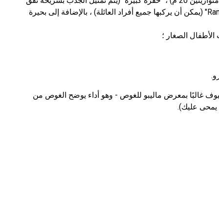
ارتفاعها 12 م) ، "كاميكازي" (ارتفاع شريحتين متوازيتين 20 م) ، "حفرة كبيرة" (يتم تمثيل الجذب بشريحة نفق
مع تأثيرات الإضاءة) ، "Ranger" ، "Family Rafting" (يمكن أن يركبها جميع أفراد العائلة) ، بالإضافة إلى بحيرة
لأطفال الصغار ؛
ه في "MagicWorld" يستمتع الضيوف غالبًا بمعرض ماليبو للغوص - وهو أداء يوضح الغوص من