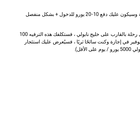
أما بالنسبة للشواطئ الخاصة ، فقد طورت بنية تحتية وسيكون عليك دفع 10-20 يورو للدخول + بشكل منفصل
إذا كنت لا تمانع في استئجار قارب صغير للشروع في رحلة بالقارب على خليج نابولي ، فستكلفك هذه الترفيه 100
لتوفير في إجازة وكنت سائحًا ثريًا ، فسيُعرض عليك استئجار
أقل).