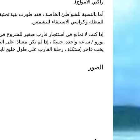
راكبي الأمواج).
للمظلة وكراسي الاستلقاء للتشمس.
يورو / ساعة واحدة. حسنًا ، إذا لم تكن معتادًا على ا
يخت فاخر (ستكلف رحلة القارب على طول خليج نابولي 5000 يورو / يوم على ال
الصور