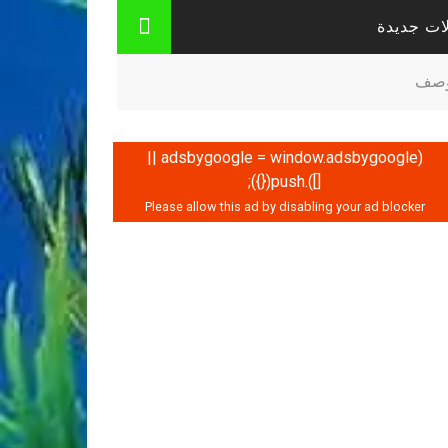
ات جديدة
لوصف
(adsbygoogle = window.adsbygoogle ||
[]).push({});