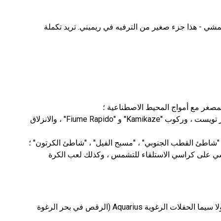
شي - هذا جزء صغير من الترفيه في ريميني. تريد تكملة
مصغر مع أمواج المحيط الاصطناعية ؛
الشرائح المائية للبالغين (أنابيب بطول 130 متر تويست ، وركوب "Kamikaze" و "Fiume Rapido" ، والانزلاق
على كراسي الاستلقاء للتشمس ، وكذلك لعب الكرة
بالإضافة إلى ذلك ، يتم تنظيم الحفلات الخاصة هنا ، ولا سيما الحفلات الرغوية Aquarius (الرقص في بحر الرغوة