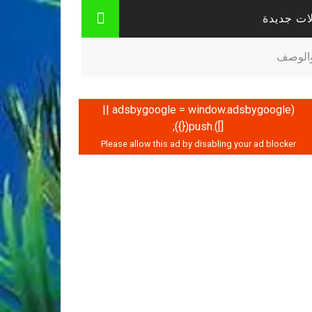
ات جديدة
 والوصف
(adsbygoogle = window.adsbygoogle ||
[]).push({});