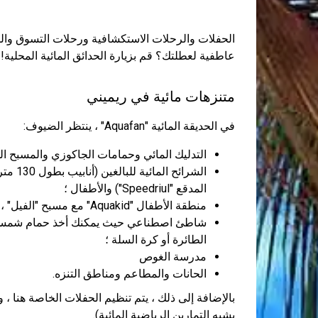
الحفلات والرحلات الاستكشافية ورحلات التسوق والم
عاطفية لعطلتك؟ قم بزيارة الحدائق المائية المحلية!
متنزهات مائية في ريميني
في الحديقة المائية "Aquafan" ، ينتظر الضيوف:
التدليك المائي وحمامات الجاكوزي والمسبح ال
المدقع "Speedriul") والأطفال ؛
منطقة الأطفال "Aquakid" مع مسبح "الفيل" ، "شاطئ القطب الجنوبي" ، "مسبح الفيل" ، "شاطئ الكرتون" ؛
شاطئ اصطناعي حيث يمكنك أخذ حمام شمسي 
الطائرة أو كرة السلة ؛
مدرسة الغوص
الحانات والمطاعم ومناطق التنزه.
يشبه التمارين الرياضية المائية).