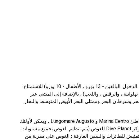
ينصح المصطافون في ريميني بزيارة الدلافين (رسوم الدخول: البالغين - 13 يورو ، الأطفال - 10 يورو) للاستمتاع
 بهلوانية ، والرقص ، واللعب) ، بالإضافة إلى المشي عبر
ر وسرطان البحر وممثلي البحر الأبيض المتوسط ​​والبحار
يمكن لعشاق العطلات الشاطئية الاسترخاء على شواطئ Marina Centro و Lungomare Augusto ، ويمكن لأولئك
الذين يحرصون على الغوص الاستفادة من خدمات مركز Dive Planet للغوص (يتم تنظيم الغوص بجميع مستويات
 تفتيش للطائرات والسفن الغارقة ؛ الغوص على مقربة من