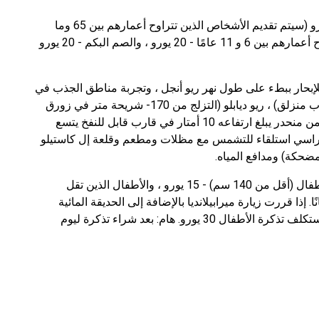
رسوم الدخول (صالحة لمدة يومين): البالغين - 28 يورو (سيتم تقديم الأشخاص الذين تتراوح أعمارهم بين 65 وما
فوق لشراء تذكرة لـ 23 يورو) ، والأطفال الذين تتراوح أعمارهم بين 6 و 11 عامًا - 20 يورو ، والصم البكم - 20 يورو
ائية Mirabilandia Beach الضيوف للإبحار ببطء على طول نهر ريو أنجل ، وتجربة مناطق الجذب في
سالتو ديل كاريبي (تلة منزلقة) ، سالتو تروبيكال (أنبوب منزلق) ، ريو ديابلو (التزلج من 170- شريحة متر في زورق
قابل للنفخ يتسع لفردين) ، "Vuelta Vertigo" (التزلج من منحدر يبلغ ارتفاعه 10 أمتار في قارب قابل للنفخ يتسع
كراسي استلقاء للتشمس مع مظلات ومطعم وقلعة إل كاستيلو
ضحكة) ومدافع المياه.
ستكلف زيارة الحديقة المائية للبالغين 20 يورو ، والأطفال (أقل من 140 سم) - 15 يورو ، والأطفال الذين تقل
إذا قررت زيارة ميرابيلانديا بالإضافة إلى الحديقة المائية
ومدينة الملاهي ، فستكلفك تذكرة الكبار 40 يورو ، وستكلف تذكرة الأطفال 30 يورو. هام: بعد شراء تذكرة ليوم