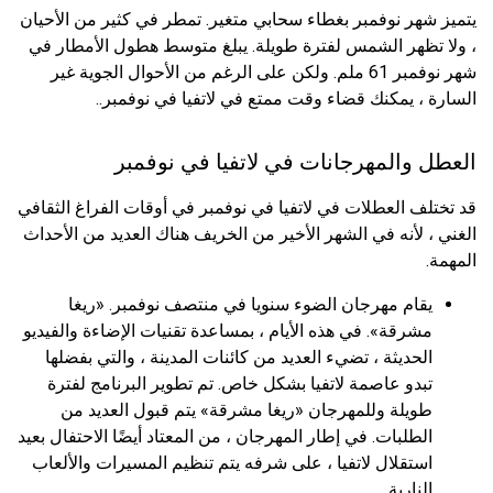
يتميز شهر نوفمبر بغطاء سحابي متغير. تمطر في كثير من الأحيان
، ولا تظهر الشمس لفترة طويلة. يبلغ متوسط ​​هطول الأمطار في
شهر نوفمبر 61 ملم. ولكن على الرغم من الأحوال الجوية غير
السارة ، يمكنك قضاء وقت ممتع في لاتفيا في نوفمبر..
العطل والمهرجانات في لاتفيا في نوفمبر
قد تختلف العطلات في لاتفيا في نوفمبر في أوقات الفراغ الثقافي
الغني ، لأنه في الشهر الأخير من الخريف هناك العديد من الأحداث
المهمة.
يقام مهرجان الضوء سنويا في منتصف نوفمبر. «ريغا
مشرقة». في هذه الأيام ، بمساعدة تقنيات الإضاءة والفيديو
الحديثة ، تضيء العديد من كائنات المدينة ، والتي بفضلها
تبدو عاصمة لاتفيا بشكل خاص. تم تطوير البرنامج لفترة
طويلة وللمهرجان «ريغا مشرقة» يتم قبول العديد من
الطلبات. في إطار المهرجان ، من المعتاد أيضًا الاحتفال بعيد
استقلال لاتفيا ، على شرفه يتم تنظيم المسيرات والألعاب
النارية.