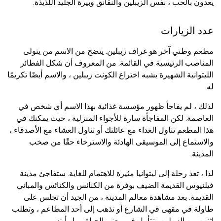
يعدون بالحب ، نفس الزيبلين والنقانق وبيرة الجليد اللذيذة.
عدد الزيارات
مطعم وطني آخر هو غراف زيبلين. يتضح من الاسم من يتولى
المناصب الرئيسية في القائمة. من المعروف أن شكل الفطائر
الليتوانية الشهيرة يشبه اختراع الكونت زيبلين ، والاسم أيضًا تكريمًا
له.
لذلك ، لم يفاجأ ظهور مؤسسة غذائية بهذا الاسم أي شخص في
العاصمة. لكن المفاجأة سارة للأجواء المنزلية ، حيث يمكنك في
هذا المطعم تناول الغداء مع عائلتك أو تناول العشاء مع الأصدقاء ،
والاستماع إلى الموسيقى الهادئة والاسترخاء حقًا من صخب
المدينة.
لذا ، تعد رحلة إلى ليتوانيا مثيرة للاهتمام للغاية. ستفاجئ مدينة
فيلنيوس القديمة الضيف بوفرة من الكنائس والكنائس والمباني
القديمة. بعد مشاهدة معالم المدينة ، من الجيد أن تجلس على
طاولة في مقهى في الشارع أو تذهب إلى أحد المطاعم ، وتطلب
اثنين من الزيبلين وتتأمل في معنى الحياة وما رأيته.