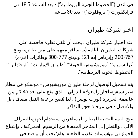
في لندن (“الخطوط الجوية البريطانية”) - بعد الساعة 18.5 في
فرانكفورت (“ايروفلوت”) - بعد 30 ساعة.
اختر شركة طيران
عند اختيار شركة طيران ، يجب أن تلقي نظرة فاحصة على
شركات الطيران التالية (ستسافر معهم على متن طائرة بوينج
767-200 وإيرباص إيه 321 وبوينج 777-300 وطائرات أخرى):
“ترانسايرو”؛ “موريشيوس الجوية”؛ “طيران الإمارات”؛ “لوفتهانزا”؛
“الخطوط الجوية البريطانية”.
يتم تسجيل الوصول لرحلة طيران موريشيوس - موسكو في مطار
سير سيفوساجار رامغولام الدولي ، الذي يقع على بعد 46 كم من
عاصمة الجزيرة (بورت لويس) ، لذا يُنصح برعاية النقل مقدمًا ، بل
والأفضل - في مرحلة حجز التذاكر.
تتيح البنية التحتية للمطار للمسافرين استخدام أجهزة الصراف
الآلي ، والنظر إلى المتاجر المعفاة من الرسوم الجمركية ، وإشباع
الجوع في مؤسسات تقديم الطعام. هام: يجب أن يوضع في