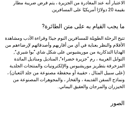
الاعتبار أنه عند المغادرة من الجزيرة ، يتم فرض ضريبة مطار
بقيمة 20 دولارًا أمريكيًا على المسافرين.
ما يجب القيام به على متن الطائرة?
تتيح الرحلة الطويلة للمسافرين النوم جيدًا وقراءة الأدب ومشاهدة
الأفلام والنظر بعناية في أي من أقاربهم وأصدقائهم لإرضاءهم من
الهدايا التذكارية من موريشيوس على شكل شاي “بوا شيري”,
التوابل الغريبة ، رم “جزيرة خضراء”, المناديل ومناديل المائدة
المزخرفة بتطريز موريشيوس والإلكترونيات والمنتجات الجلدية
(على سبيل المثال ، حقيبة أو محفظة مصنوعة من جلد الثعبان) ،
ونماذج السفن القديمة ، والفخار ، والمجوهرات المصنوعة من
الخيزران والمرجان والعقيق اليماني..
الصور