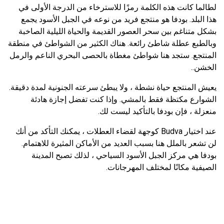
لطالما كانت هذه الكلمة رمزًا للاسترخاء من الدرجة الأولى في
هذا البلد. بودفا هو منتجع فريد من نوعه في الجبل الأسود يجمع
بشكل متناغم بين سحر العصور القديمة والحياة الليلية الصاخبة
وبالطبع عطلة شاطئ رائعة. هناك الكثير من الشواطئ في منطقة
المنتجع. ستجد هنا شواطئ مغطاة بالحصى البحري الناعم والرمل
الخشن..
يعيش المنتجع حياة نشطة ، ولا يبطئ سرعته الجنونية لمدة دقيقة.
الشوارع مكتظة فقط بالمشي. وإذا كنت تفضل إجازة هادئة
منعزلة ، فإن بودفا بالتأكيد ليست لك.
عند اختيار Budva كوجهة لقضاء العطلات ، يمكنك التأكد من أنك
لن تشعر بالملل هنا بسبب العديد من الأماكن المثيرة للاهتمام.
بودفا هي مركز الجبل الأسود السياحي ، لذلك تصبح المدينة
الصيفية مكانًا لمختلف المهرجانات.