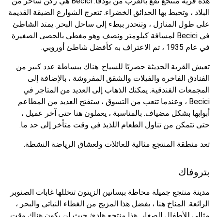
هذه قرية منتجع تقع بالقرب من بودفا. Becici هي ركن ساحر من
البلاد ، وتحيط بها الحدائق الخضراء. تتعرج الشوارع الضيقة القديمة
على طول المنازل ، وتنحدر ببطء إلى ساحل البحر. يمتد الشاطئ
في Becici لمسافة كيلومتر ونصف وهو مغطى بالحصى الصغيرة.
في عام 1935 ، تم الاعتراف به كأفضل شاطئ أوروبي.
تعيش القرية الحديثة حصريًا للسياح. هناك ببساطة عدد كبير من
الفنادق الفاخرة والفيلات والشقق المفروشة ، بالإضافة إلى
المجمعات الفندقية. يمكنك الذهاب إلى العديد من المتاجر في
Becici ، وعندما تتعب من التسوق ، ستفتح العديد من المطاعم
أبوابها بشكل مضياف. بالمناسبة ، يعملون هنا حتى آخر عميل ،
حتى تتمكن من تناول الطعام اللذيذ في وقت متأخر إلى حد ما.
تعد منطقة المنتجع مثالية للعائلات ولعشاق الرياضة النشطة.
بتروفاك
مدينة منتجع جميلة محاطة ببساتين الزيتون تتخللها غابات الصنوبر
الرائعة. المناخ هنا ، بفضل هذا المزيج من الغطاء النباتي والبحر ،
مثالي للأطفال الصغار. هذا منتجع هادئ حيث لن يكون هناك وقت