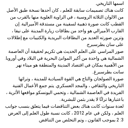
اسمها التاريخي.
كانت هناك تصميمات سابقة للعلم ، كان أحدها نسخة طبق الأصل
من الالوان الثلاثة الروسية ، في الزاوية العلوية منها بالقرب من
القطب كانت صورة ذهبية لسفينة من مستدقة الأميرالية. إن
القارب الأميرالي هو واحد من بطاقات زيارة المدينة على نيفا ،
وتزين صورته العديد من البطاقات البريدية والكتيبات مع إطلالات
على سان بطرسبرج.
صور المراسي على العلم الحديث هي تكريم لحقيقة أن العاصمة
الشمالية هي واحدة من أكبر الموانئ البحرية في البلاد وفي أوروبا.
من الأهمية بمكان في اقتصاد المدينة والمنطقة هو ميناء نهر
سانت بطرسبرغ..
صورة الصولجان والتاج هي القوة السيادية للمدينة ، وتراثها
التاريخي والثقافي ، والمجد العسكري. يتم جمع الأعمال الفنية
الفريدة في العاصمة الشمالية ، وتحمي اليونسكو مواقعها الأثرية ،
باعتبارها تراثًا لا يقدر بثمن للبشرية..
لعدة سنوات كانت هناك بعض التناقضات فيما يتعلق بنسب جوانب
العلم ، ولكن في عام 2012 ، كانت نسبة طول العلم إلى العرض
3: 2 بموجب القانون ، وتم التخلص من التناقض.