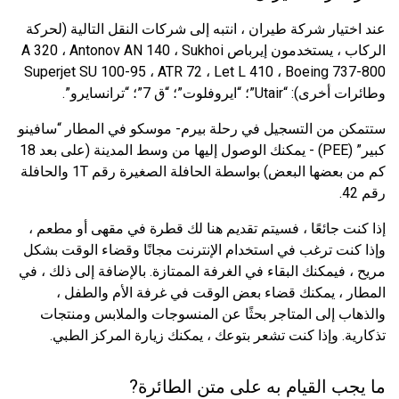
عند اختيار شركة طيران ، انتبه إلى شركات النقل التالية (لحركة
الركاب ، يستخدمون إيرباص A 320 ، Antonov AN 140 ، Sukhoi
Superjet SU 100-95 ، ATR 72 ، Let L 410 ، Boeing 737-800
وطائرات أخرى): “Utair”؛ “ايروفلوت”؛ “ق 7”؛ “ترانسايرو”.
ستتمكن من التسجيل في رحلة بيرم- موسكو في المطار “سافينو
كبير” (PEE) - يمكنك الوصول إليها من وسط المدينة (على بعد 18
كم من بعضها البعض) بواسطة الحافلة الصغيرة رقم 1T والحافلة
رقم 42.
إذا كنت جائعًا ، فسيتم تقديم هنا لك قطرة في مقهى أو مطعم ،
وإذا كنت ترغب في استخدام الإنترنت مجانًا وقضاء الوقت بشكل
مريح ، فيمكنك البقاء في الغرفة الممتازة. بالإضافة إلى ذلك ، في
المطار ، يمكنك قضاء بعض الوقت في غرفة الأم والطفل ،
والذهاب إلى المتاجر بحثًا عن المنسوجات والملابس ومنتجات
تذكارية. وإذا كنت تشعر بتوعك ، يمكنك زيارة المركز الطبي.
ما يجب القيام به على متن الطائرة?