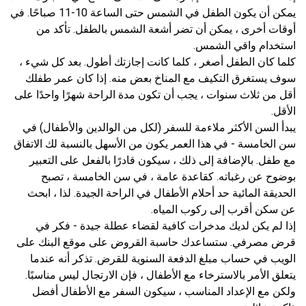
يمكن أن يكون الطفل في الشمس حتى الساعة 10-11 صباحًا. في
أوقات أخرى ، يمكن أن تضر أشعة الشمس بالطفل. تأكد من
استخدام واقي الشمس.
كلما كان الطفل أصغر ، كلما كانت إجازتك أطول. بعد كل شيء ،
سوف يستغرق التكيف مع المناخ بعض منه. إذا كان عمر طفلك
أقل من ثلاث سنوات ، يجب أن تكون مدة الراحة شهرًا واحدًا على
الأقل.
يبدأ السن الأكثر ملاءمة للسفر (لكل من الوالدين والأطفال) في
سن الخامسة - في هذا العمر يكون من الأسهل بالنسبة لك الاتفاق
مع طفل. بالإضافة إلى ذلك ، سيكون قادرًا بالفعل على التعبير
بوضوح عن رغباته. كقاعدة عامة ، في سن الخامسة ، تصبح
الحديقة المائية حد أحلام الأطفال في الراحة الجيدة. لذا ، ابحث
عن سكن أقرب إلى ركوب المياه.
إذا لم يكن لديك مدخرات كافية لقضاء عطلة جيدة - فكر في
قرض مصرفي. ستساعدك حاسبة القروض على موقع البنك على
الويب في حساب مبلغ الدفعة السنوية للقرض. تذكر أنه عندما
يتعلق الأمر بالاسترخاء مع الأطفال ، فإن الارتجال ليس مناسبًا.
ولكن مع الإعداد المناسب ، سيكون السفر مع الأطفال أفضل