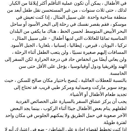
في الأطفال ، يمكن أن تكون عملية التأقلم أكثر إيلامًا من الكبار.
لذلك ، حتى ثلاث سنوات ، من غير المستحسن نقل طفل أبعد من
منطقة مناخية واحدة. على سبيل المثال ، إذا كنت تعيش في
موسكو ، فقم بقصر نفسك في رحلة إلى البحر الأسود أو ساحل
البحر الأبيض المتوسط. لحسن الحظ ، هناك ما يكفي من البلدان
المناسبة تمامًا للعائلات التي لديها أطفال - على سبيل المثال ،
تركيا ، اليونان ، قبرص ، إيطاليا ، إسبانيا ، بلغاريا ، الجبل الأسود.
المسافات إليهم صغيرة نسبيًا ، ولن يتعب الطفل أثناء الرحلة ،
ولن يعاني أيضًا من انخفاض حاد في درجة الحرارة. لكن السفر إلى
الهند وإفريقيا ودول أوقيانوسيا ، يؤجل على الأقل حتى سن
الخامسة.
بالنسبة للعطلات العائلية ، يُنصح باختيار مكان صالح للسكن ، حيث
يوجد سوبر ماركت وصيدلية ومركز طبي قريب. قد تحتاج إلى
تجديد طعام الأطفال أو الأشياء.
يجب أن يركز عشاق السفر بالسيارة على الخصائص الفردية
لطفلهم. ينام بعض الأطفال جيدًا أثناء الركوب ، بينما يجد البعض
الآخر صعوبة في حمل الطريق ولا يمكنهم الجلوس في مكان واحد
لفترة طويلة.
إذا كنت تخطط لقضاء إجازة على الشاطئ - ضع في اعتبارك أنه لا