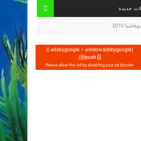
ات جديدة
يا 2015
(adsbygoogle = window.adsbygoogle ||
[]).push({});