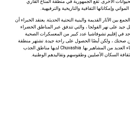
والحيوانات الأخرى. تقع الجمهورية في منطقة المناخ القاري
اتي وإمكاناتها الثقافية والتاريخية والترفيهية..
 بين الآثار القديمة والبنية التحتية الحديثة. يعتقد الخبراء أن
 جيد على نهر الفولجا ، والتي تتدفق عبر المناطق الخضراء
. يوجد في إقليم تشوفاشيا عدد كبير من المعسكرات الصحية
ين صحتك ، ولكن أيضًا الحصول على راحة جيدة. تشتهر منطقة
تشوفاش بتاريخها الغني وثقافتها المميزة. ترتبط أسماء العديد من المشاهير بها. Chuvashia لديها مناطق الجذب
بثقافة السكان الأصليين وطقوسهم وتقاليدهم الوطنية.