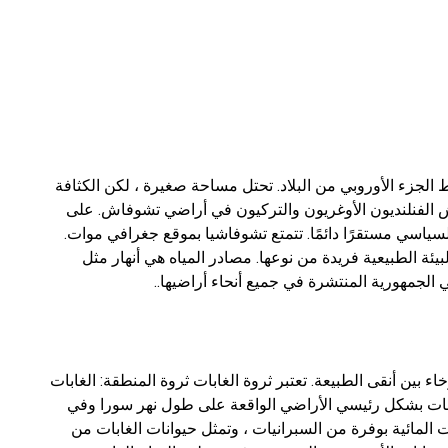
ي منطقة Volga-Vyatka - في وسط الجزء الأوروبي من البلاد. تحتل مساحة صغيرة ، لكن الكثافة
عاش الفنلنديون الأوغريون والتركيون في أراضي تشوفاش. على
لسياسي مستقرًا دائمًا. تتمتع تشوفاشيا بموقع جغرافي موات.
يئة الطبيعية فريدة من نوعها. مصادر المياه هي أنهار مثل
 الجمهورية المنتشرة في جميع أنحاء أراضيها..
في Chuvashia فرصة للاسترخاء بين أنقى الطبيعة. تعتبر ثروة الغابات ثروة المنطقة: الغابات
ابات بشكل رئيسي الأراضي الواقعة على طول نهر سورا وفي
المائية بوفرة من السبرانيات ، وتمثل حيوانات الغابات من