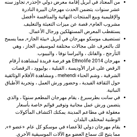
من المعتاد في أبريل إقامة معرض دولي «إحذر», تجاوز سنه
عشر سنوات. يتضمن الحدث مهرجان البيرة النادرة
والإقليمية وبيع المنتجات النهائية والمنافسة «أفضل
مشروب العام», قصة عن ميزات التعبئة والتغليف.
يستقطب المعرض المستهلكين ورجال الأعمال.
تستضيف موسكو مهرجان في أبريل «بيئة الجاز», مما يسمح
لك بالتعرف على مجالات مختلفة لموسيقى الجاز ، وهي
التأرجح ، والفانك ، والبراسا نوفا ، والبيبوب.
مهرجان Ethnolife 2014 هو فرصة فريدة لمشاهدة أرقام
الرقص على غرار الأوديسة ، القبلية ، بوليوود ، الرقصات
الشرقية ، وشم الحناء mehendi ، ومشاهدة الأفلام الوثائقية
حول الثقافة الفيدية ، وحضور ورش العمل ، وتجربة الأطباق
النباتية.
في سانت بطرسبرغ ، يقام مهرجان المطعم سنويًا ، والذي
يتضمن ورش عمل مجانية وتوفير قوائم خاصة بأسعار
معقولة في مطاعم المدينة. يمكنك اكتشاف المأكولات
الوطنية لمختلف البلدان.
يقام مهرجان دولي للأعضاء في موسكو كل عام. «عضو +»,
مما يتيح لك سماع العضو مع الآلات الموسيقية الأخرى.