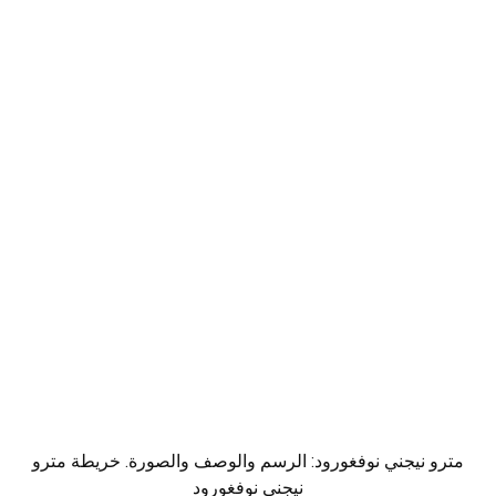
مترو نيجني نوفغورود: الرسم والوصف والصورة. خريطة مترو
نيجني نوفغورود