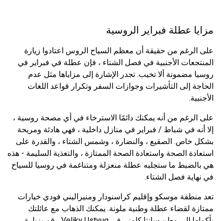
مزايا عطلة فبراير الروسية
على الرغم من حقيقة أن معظم السياح الروس اعتادوا زيارة
المنتجعات الأجنبية في فصل الشتاء ، فإن عطلة في فبراير في
روسيا مضمونة ألا تخيب. تجدر الإشارة إلى مزاياها مثل عدم
الحاجة إلى التأشيرات وجوازات السفر وتكرار قواعد اللغات
الأجنبية.
على الرغم من أنه يمكنك دائمًا الاسترخاء في أي مصحة روسية ،
إلا أنه في شباط / فبراير في منازل داخلية ، فهي هادئة ومريحة
بشكل خاص. الصقيع ، والنضارة ، وشمس الشتاء ، والقدرة على
استعادة الصحة واستعادة الصحة الممتازة ، والتغذية السليمة - هذه
هي بالضبط ما ستجلبه عطلة منعزلة ومتناغمة في روسيا للسياح
في نهاية فصل الشتاء.
تعد منطقة موسكو وإقليم كراسنودار ومنيراليني فودي خيارات
ممتازة لقضاء عطلة وطنية ملونة. يمكنك الذهاب مع عائلتك
بأكملها إلى وطن سانتا كلوز ، في Veliky Ustyug ، قم بزيارة