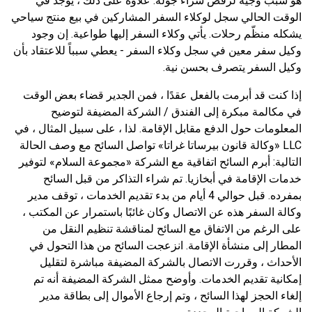
هو سبب وجيه لرفض شراء جولة. علاوة على ذلك ، يوجد في
الوقت الحالي سجل لوكلاء السفر المشاركين في بيع منتج سياحي
يشكله منظّم رحلات. يأتي وكلاء السفر إليها طواعية. إن وجود
وكيل سفر معين في سجل وكلاء السفر - يعطي سبباً للاعتقاد بأن
وكيل السفر يتصرف بحسن نية.
إذا كنت قد أبرمت بالفعل عقدًا ، فمن الجدير قضاء بعض الوقت
في مكالمة مبكرة إلى الفندق / الشركة المضيفة لتوضيح
المعلومات حول الدفع مقابل الإقامة. لذا ، على سبيل المثال ، في
LLC «وكالة قانون بيرساتا غراتا» تواصل السائح مع وصف الحالة
التالية: أبرم السائح اتفاقية مع الشركة «مجموعة السلام» لتوفير
خدمات الإقامة في أبخازيا. تم شراء التذاكر من قبل السائح
بمفرده. قبل حوالي 4 أيام من بدء تقديم الخدمات ، توقف مدير
وكالة السفر هذه عن الاتصال وكان غائبًا باستمرار عن المكتب ،
على الرغم من الاتفاق مع السائح لمناقشة تنظيم النقل من
المطار إلى منشأة الإقامة. انزعجت السائح من هذا التحول في
الأحداث ، وقررت الاتصال بالشركة المضيفة مباشرة لتقليل
إمكانية تقديم الخدمات. وأوضح ممثل الشركة المضيفة أنه تم
إلغاء الحجز لهذا السائح ، وتم إرجاع الأموال إلى بطاقة مدير