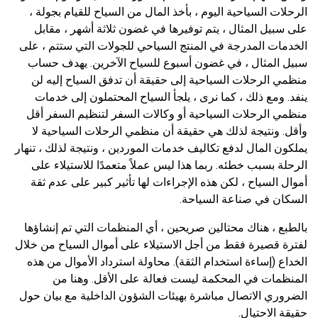
الرحلات السياحية اليوم ، بأخذ المال من السياح للقيام بجولة ،
على سبيل المثال ، يتم توفيرها في غضون ثلاثة أشهر ، مقابل
الخدمات المدرجة في المنتج السياحي للجولات التي ستتم ، على
سبيل المثال ، في غضون أسبوع للسياح الآخرين. يهدف حساب
منظمي الرحلات السياحية إلى حقيقة أن تدفق السياح إليه لن
ينفد. ومع ذلك ، كما نرى ، يلجأ السياح المحتملون إلى خدمات
منظمي الرحلات السياحية أو وكالات السفر لتنظيم السفر أقل
وأقل. ونتيجة لذلك هي حقيقة أن منظمي الرحلات السياحية لا
يملكون المال لدفع تكاليف خدمات الموردين ، ونتيجة لذلك ، تنهار
الرحلة بسبب خطئه. ربما هذا ليس عملاً متعمدًا للاستيلاء على
أموال السياح ، لكن هذه الإجراءات لها تأثير كبير على عدم ثقة
السكان في صناعة السياحة.
بالطبع ، هناك محتالين صريحين ، أي المنظمات التي تم إنشاؤها
لفترة قصيرة فقط من أجل الاستيلاء على أموال السياح من خلال
الخداع (إساءة استخدام الثقة). محاولة استرداد الأموال من هذه
المنظمات في المحكمة ليست فعالة على الأقل. وهنا من
الضروري الاتصال مباشرة بهيئات الشؤون الداخلية مع بيان حول
حقيقة الاحتيال.