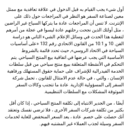
أول شيء يجب القيام به قبل الدخول في علاقة تعاقدية مع ممثل
معين لصناعة السفر هو النظر في المراجعات حول ذلك على
الإنترنت. لا تنس أن المراجعات عادة ما يتركها السياح غير الراضين
، مثل أولئك الذين نجحت رحلتهم عادة ليسوا في عجلة من أمرهم
لتغطية هذا الحدث في وسائل الإعلام. الشيء الثاني هو دراسة
الفن. 10 و 10.1 من القانون الاتحادي رقم 132 «على أساسيات
السياحة في الاتحاد الروسي», حيث تحدد قائمة بالشروط
الأساسية التي يجب عرضها في اتفاقية بيع المنتج السياحي. يتم
التحكم في الأنشطة المتعلقة ببيع منتج سياحي من قبل سلطات
الخدمة الفيدرالية للإشراف على حماية حقوق المستهلك ورفاهية
الإنسان ، والتي ، في حالة عدم الامتثال للقانون ، تحمل شركة
السفر إلى المسؤولية الإدارية. عادة ما تتجنب وكالات السفر
الموثوقة المشكلات مع السلطات التنظيمية.
أيضًا ، من الجدير الانتباه إلى تكلفة المنتج السياحي ، إذا كان أقل
بكثير من تكلفة شركات السفر الأخرى ، فلا ترضي نفسك وتعتقد
أنك حصلت على خصم. عادة ، يعد السعر المنخفض للغاية لخدمات
السفر وسيلة لجذب العملاء غير المشتبه فيهم..