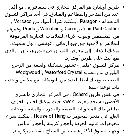
طريق أوشارد هو المركز التجاري في سنغافورة ، مع أكبر
عدد من المتاجر والمطاعم والفنادق. في أحد مراكز التسوق
التابعة له - Paragon ، يمكنك شراء أشياء من Versace و
Jean Paul Gaultier و Gucci و Valentino و Prada وغيرهم
من المصممين وبيوت الأزياء. للعلامات التجارية المرموقة
للملابس والأحذية جورجيو أرماني ، غوتشي ، بول سميث ،
يمكنك الذهاب إلى معرض التسوق في فندق هيلتون ، والذي
يقع أيضًا على طريق أوشارد.
مركز التسوق «دلفي» تشتهر بتشكيلة واسعة من الزجاج
البلوري من مصانع Waterford Crystal و Wedgwood
الصينية ، وهناك أيضًا العديد من البوتيكات مع ملابس وأحذية
ذات نوعية جيدة.
في نفس طريق Ochard ، في المركز التجاري «الشرق
الأقصى» ستجد معرض Kwok حيث يمكنك اختيار الخزف ،
بما في ذلك المنحوتات العتيقة والنادرة ، واليشم ، ونحات
العاج. في متجر المجوهرات House of Hung ، يمكنك شراء
مجوهرات عالية الجودة وأحجار كريمة وأحجار ألماس.
وجهة التسوق الأكثر شعبية بين السياح «نقطة مركزية»,