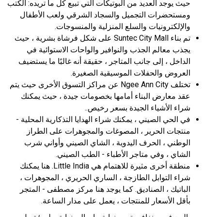
حيث يوجد العديد من البوتيكات التي تبيع كل ما تريده: الكتب
ومستحضرات التجميل والسجاد الشرقي ولعب الأطفال
والإلكترونيات والسلع المنزلية والمنسوجات.
تم بناء Suntec City Mall على شكل فرشاة بشرية ، حيث
يجذب معالم الجذب والنوافير والواحات الاستوائية في
الداخل ، إلى جانب المتاجر ، حقيقة أنه غالبًا ما يستضيف
العروض والحفلات الموسيقية الصغيرة.
تختلف Ngee Ann City عن مراكز التسوق الأخرى حيث يتم
عقد معارض البناء أمامها بخصومات جيدة ، حيث يمكنك
شراء الأشياء الجيدة بسعر رخيص..
في الحي الصيني ، يمكنك شراء الهدايا التذكارية المحلية -
منتجات الحرير ، المصوغات والمجوهرات على الطراز
الوطني ، الحرف اليدوية ، الشاي الصيني وأواني شرب
الشاي ، وفي متاجر الأطباء - الطب الصيني.
منطقة أخرى مثيرة للاهتمام هي Little India. هنا يمكنك
شراء التوابل الطازجة ، الساري الحريري ، المجوهرات ،
الباتيك ، الصناديق. كما يوجد هنا مركز مصطفى - المتجر
بأقل الأسعار للمنتجات ، يعمل على مدار الساعة.