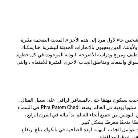
خص جاء لأول مرة إلى هذه الأجزاء. المدينة الضخمة مثيرة
ولأولئك الذين يعجبون بالإنجازات الحديثة للبشرية. هنا يمكنك
ق لطيف ومربح ودراسة الأضرحة البوذية الموجودة في كل خطوة.
واق والمعابد ومناطق الجذب الأخرى المثيرة للاهتمام ، والتي
 حيث سيكون مهتمًا حتى بالمسافر الراقي. على سبيل المثال ،
لن يرفض عاشق واحد من الغرابة الشرقية رؤية أكبر ستوبا بوذية في العالم. يصعد Phra Patom Chedi في السماء
آلاف من البوذيين من جميع أنحاء العالم. بدأ بنائه في القرن الرابع ،
يضًا متحفًا معرضًا بشكل كبير.
حد عوامل الجذب المهمة لهذه الضاحية في بانكوك. يبلغ ارتفاع
 في شرق المحافظة.