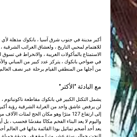
أكبر مدينة في جنوب شرق آسيا ، بانكوك مذهلة لأي ش
للاهتمام لمحبي التاريخ ، ولعشاق الغرائب ​​الشرقية ، 
الاستمتاع بالمأكولات الغريبة ، والانخراط في تسو
في ضواحي بانكوك ، يتركز عدد كبير من المباني والأس
من أجلها من المنطقي القيام برحلة عبر نصف العالم.
مع البادئة "الأكثر"
يشمل التكتل الكبير في بانكوك مقاطعة ناكونباتوم ،
إلى ارتفاع 127 مترًا وهو مكان الحج لمئات ال
واليوم لا يعد البناء الفخم مكانًا مقدسًا فحسب ، بل أ
يعد أحد أضخم تماثيل بوذا القائمة بذاتها في العالم أ
النحت حوالي ستة عشر مترا ويقع في حديقة جميلة