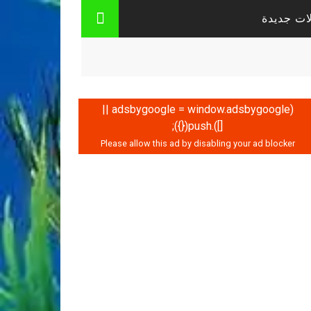
ات جديدة
(adsbygoogle = window.adsbygoogle ||
[]).push({});