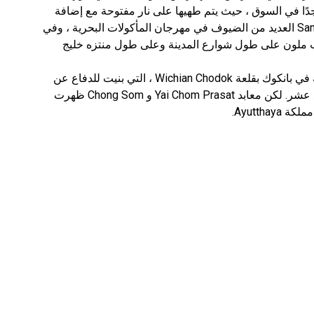
جدًا في السوق ، حيث يتم طهيها على نار مفتوحة مع إضافة
البهارات التايلاندية. في فبراير ، استضاف Samutsakhon العديد من الضيوف في مهرجان المأكولات البحرية ، وفي
ب ملون على طول شوارع المدينة وعلى طول منتزه خليج
بالإضافة إلى المأكولات البحرية ، تشتهر هذه الضاحية في بانكوك بقلعة Wichian Chodok ، التي بنيت للدفاع عن
المدينة من الأعداء الخارجيين في أوائل القرن التاسع عشر. لكن معابد Yai Chom Prasat و Chong Som ظهرت
Ayutth.