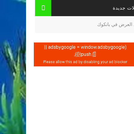
ات جديدة
ط العرض في بانكوك
(adsbygoogle = window.adsbygoogle ||
[]).push({});