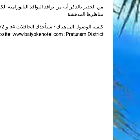
مناظرها المدهشة.
Pratunam District؛ website: www.baiyokehotel.com) إلى هنا..