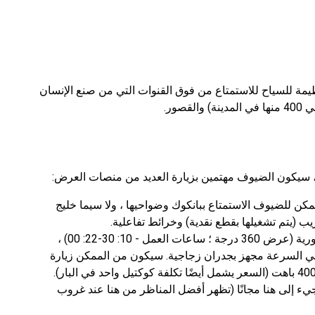
مة للسياح للاستمتاع من فوق القنوات التي من صنع الإنسان
صور.
ن هنا يمكن للضيوف الاستمتاع ببانكوك وضواحيها ، ولا سيما خليج
ريب (يتم تشغيلها بقطع نقدية) وخرائط تفاعلية.
في الطابق 84 ، يجدر زيارة سطح المراقبة الدورية (عرض 360 درجة ؛ ساعات العمل - 10: 30-22: 00) ،
لي السرعة مجهز بجدران زجاجية. سيكون من الممكن زيارة
هذا الموقع عن طريق دفع تذكرة دخول بقيمة 400 باهت (السعر يشمل أيضًا تكلفة كوكتيل واحد في البار).
يء إلى هنا مجانًا (تظهر أفضل المناظر من هنا عند غروب