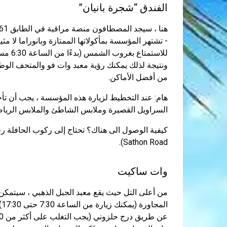
الفندق “شجرة بانيان”
- تشتهر المؤسسة بمأكولاتها الممتازة وبانوراما لا م
للاستم
ونتيجة لذلك يمكنك رؤية معبد وات فو والمتحف الوطن
من أفضل الأماكن.
هام: عند التخطيط لزيارة هذه المؤسسة ، يجب أن تأخذ
السراويل القصيرة وملابس الشاطئ والملابس الرياضي
Sathon Road).
وات ساكيت
من أعلى التل حيث يقع معبد الجبل الذهبي ، سيتمكن 
ا