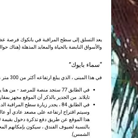
يعد التسلق إلى سطح المراقبة في بانكوك فرصة عظي
والأسواق النابضة بالحياة والمعابد المذهلة (هناك حوالي 400 منها في المدينة) والق
“سماء بايوك”
في هذا المبنى ، الذي يبلغ ارتفاعه أكثر من 300 متر ، سيكون الضيوف مهتمين بزيارة العديد من منصات العرض:
في الطابق 77 ستجد منصة للمرصد - م
تايلاند. من الجدير بالذكر أن الموقع مجهز بمقا
وسيتم اقتراح ارتفاعه على مصعد عادي أو عا
بالنسبة لضيوف الفندق ، سيكون بإمكانهم المج
الشمس).