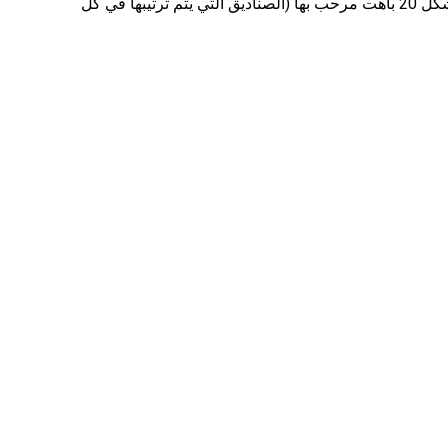
هام: الدخول مجاني ، ولكن التبرعات الصغيرة على شكل 20 باهت مرحب بها (الصناديق التي يتم ترتيبها في كل