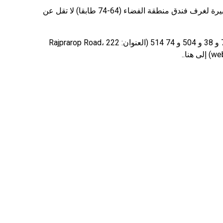
من الجدير بالذكر أنه من نوافذ النوافذ البانورامية الكبيرة لغرف فندق منطقة الفضاء (64-74 طابقا) لا تقل عن
كيفية الوصول الى هناك؟ ستأخذك الحافلات 54 و 72 و 38 و 504 و 74 514 (العنوان: 222 Rajprarop Road،