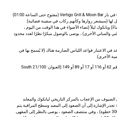
هنا ، سيجد المصطافون منصة مراقبة في الطابق 61 في بار Vertigo Grill & Moon Bar (مفتوح حتى الساعة 01:00)
ثيل لها (سيشعر زوارها وكأنهم ركاب في سفينة فضائية).
تاع بغروب الشمس (بدءًا من الساعة 6:30 مساءً) وبانكوك ليلاً (تضاء الأضواء في هذا الوقت من اليوم ،
ي والمباني الأخرى) ، يوصى بالوصول مبكرًا نظرًا لعدد محدود
 في الاعتبار قواعد اللباس الصارمة هناك (لا يُسمح بها في
ة الأخرى).
كيفية الوصول الى هناك؟ تحتاج إلى ركوب الحافلة رقم 62 أو 116 أو 17 أو 89 أو 149 (العنوان: 21/100 South
الضيوف من الإعجاب بالمركز التاريخي لبانكوك والمعابد
لمجاورة (يمكنك زيارة من الساعة 7:30 حتى 17:30). تجدر الإشارة إلى أن الصعود إلى المعبد وسطح المراقبة يتم
عن طريق درج حلزوني (يجب التغلب على أكثر من 300 خطوة) ، وفي منتصف الصعود ، يوصى بالنظر إلى المقهى.