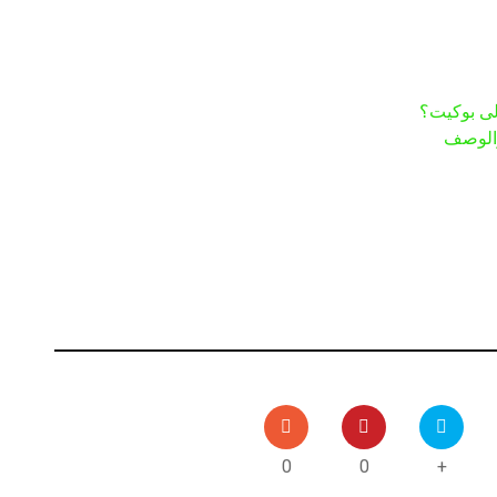
لى بوكيت؟
والوصف
0
0
+