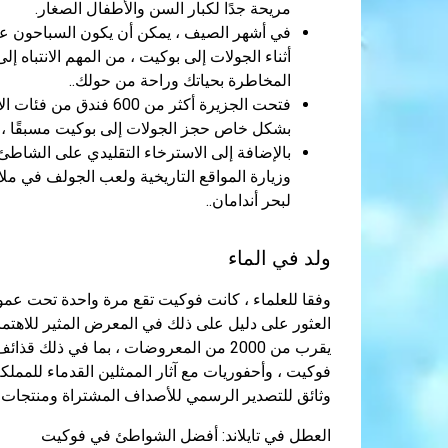
مريحة جدًا لكبار السن والأطفال الصغار.
في أشهر الصيف ، يمكن أن يكون السباحون ع
أثناء الجولات إلى بوكيت ، من المهم الانتبا
المخاطرة بحياتك وراحة من حولك..
فتحت الجزيرة أكثر من 0
بشكل خاص حجز الجولات إلى بوكيت مسبقًا ، حيث تفتقر الفناد
وزيارة المواقع التاريخية ولعب الجولف في ملاع
لبحر أندامان..
ولد في الماء
وفقا للعلماء ، كانت فوكيت تقع مرة واحدة تحت عمود
العثور على دليل على ذلك في المعرض المثير للاهتم
يقرب من 2000 من المعروضات ، بما في ذلك
فوكيت ، وأحفوريات مع آثار الممثلين القدماء للمملكة 
وثائق للتصدير الرسمي للأصداف المشتراة ومنتجات أم
العطل في تايلاند: أفضل الشواطئ في فوكيت