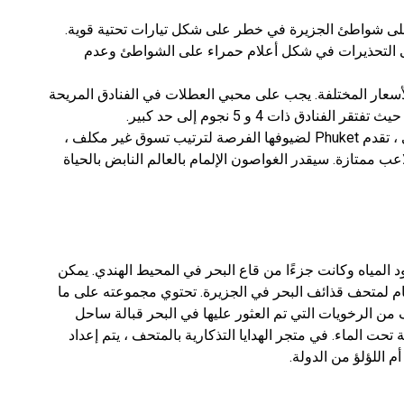
لى شواطئ الجزيرة في خطر على شكل تيارات تحتية قوية.
ه إلى التحذيرات في شكل أعلام حمراء على الشواطئ وعدم
60 فندق من فئات الأسعار المختلفة. يجب على محبي العطلات في الفنادق المريحة
ق ذات 4 و 5 نجوم إلى حد كبير.
بالإضافة إلى الاسترخاء التقليدي على الشاطئ ، تقدم Phuket لضيوفها الفرصة لترتيب تسوق غير مكلف ،
ب ممتازة. سيقدر الغواصون الإلمام بالعالم النابض بالحياة
 المياه وكانت جزءًا من قاع البحر في المحيط الهندي. يمكن
ام لمتحف قذائف البحر في الجزيرة. تحتوي مجموعته على ما
 قذائف من الرخويات التي تم العثور عليها في البحر قبالة ساحل
تحت الماء. في متجر الهدايا التذكارية بالمتحف ، يتم إعداد
 اللؤلؤ من الدولة.