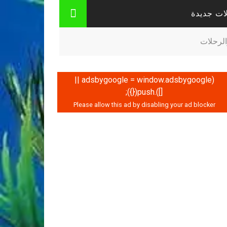
ات جديدة
الرحلات
(adsbygoogle = window.adsbygoogle ||
[]).push({});