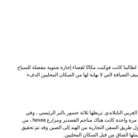
لطالما كانت فوكيت مكانًا لقضاء إجازة شتوية مفضلة للسياح
وتضيف الضيافة التي لا نهاية لها من السكان المحليين الدفء
ربي التايلاندي. تربطها ثلاثة جسور بالبر الرئيسي ، وفي
قائمة أكبر الجزر حسب المساحة في مملكة فوكيت. مرة واحدة كانت هناك مناجم القصدير ومزارع hevea ، من
ل طريق السفن التجارية من الهند إلى الصين وقد تم تحقيق
لها الشاق من قبل السكان المحليين..