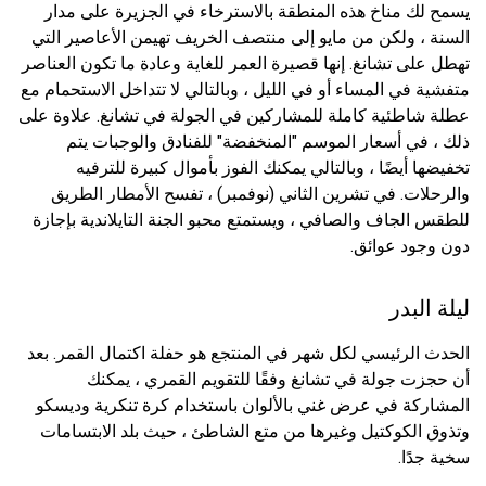
يسمح لك مناخ هذه المنطقة بالاسترخاء في الجزيرة على مدار
السنة ، ولكن من مايو إلى منتصف الخريف تهيمن الأعاصير التي
تهطل على تشانغ. إنها قصيرة العمر للغاية وعادة ما تكون العناصر
متفشية في المساء أو في الليل ، وبالتالي لا تتداخل الاستحمام مع
عطلة شاطئية كاملة للمشاركين في الجولة في تشانغ. علاوة على
ذلك ، في أسعار الموسم "المنخفضة" للفنادق والوجبات يتم
تخفيضها أيضًا ، وبالتالي يمكنك الفوز بأموال كبيرة للترفيه
والرحلات. في تشرين الثاني (نوفمبر) ، تفسح الأمطار الطريق
للطقس الجاف والصافي ، ويستمتع محبو الجنة التايلاندية بإجازة
دون وجود عوائق.
ليلة البدر
الحدث الرئيسي لكل شهر في المنتجع هو حفلة اكتمال القمر. بعد
أن حجزت جولة في تشانغ وفقًا للتقويم القمري ، يمكنك
المشاركة في عرض غني بالألوان باستخدام كرة تنكرية وديسكو
وتذوق الكوكتيل وغيرها من متع الشاطئ ، حيث بلد الابتسامات
سخية جدًا.