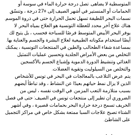
المتوسطية لا يضاهى. تصل درجة حرارة الماء في سوسة أو
الحمامات أو المنستير في أشهر الصيف إلى +27 درجة ، وتنسّق
نسمات البحر اللطيفة تسهل تحمل الحرارة حتى في ذروة الموسم.
هناك علاج آخر محدد للعطلة التونسية هو العلاج بمياه البحر. لا
يوفر البحر الأبيض المتوسط ​​فرصًا للسباحة فحسب ، بل يتيح لك
أيضًا استخدام مكوناته الطبيعية لعلاج البشرة والجسم والعناية بها.
بمساعدة شفاء الطحالب والطين في المنتجعات التونسية ، يمكنك
التخلص من بعض الأمراض الجلدية وتحسين عمليات التمثيل
الغذائي وتنشيط الدورة الدموية وإشباع الجسم بالأكسجين
والتخلص من السيلوليت وتقوية العضلات.
يتم عرض التلاعب بالمعالجات في البحر في تونس للأشخاص
الذين لا يزال نمط حياتهم بعيدًا عن النشاط ، وقد تباطأ أيضهم
بسبب متلازمة التعب المزمن. في الوقت نفسه ، ليس من
الضروري أن تطير إلى منتجعات تونس في الصيف: حتى في فصل
الخريف تسمح درجة حرارة البحر بحمامات قصيرة ، وفي أشهر
الشتاء تصبح علاجات السبا ممتعة بشكل خاص في مراكز التجميل
على الشاطئ.