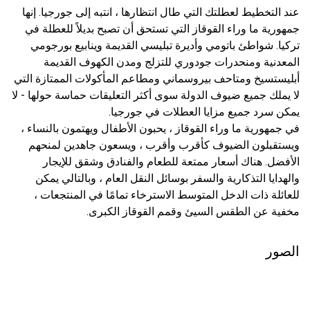
عند التخطيط لعطلتك التي طال انتظارها ، انتبه إلى جورجيا. إنها
جمهورية ما وراء القوقاز التي تستحق أن تصبح بديلاً للعطلة في
تركيا. شواطئ باتومي وأديرة تبليسي القديمة وينابيع بورجومي
المعدنية ومنحدرات جودوري للتزلج ومدن الكهوف القديمة
أبليستسيخ ومتاحف بيروسماني ومطاعم المأكولات الممتازة التي
لا يملك جميع ضيوف الدولة سوى أكثر التعليقات حماسة حولها - لا
يمكن سرد جميع مزايا العطلات في جورجيا.
في جمهورية ما وراء القوقاز ، يحبون الأطفال ويهتمون بالنساء ،
ويستقبلون الضيوف كأقرب وأقرب ، ويسعون جاهدين لمنحهم
الأفضل. هناك أسعار ممتعة للطعام والفنادق وشقق للإيجار
والهدايا التذكارية والسفر بوسائل النقل العام ، وبالتالي يمكن
للعائلة ذات الدخل المتوسط ​​الاسترخاء تمامًا في المنتجعات ،
مخفية عن الطقس السيئ وقمم القوقاز الكبرى.
الصور