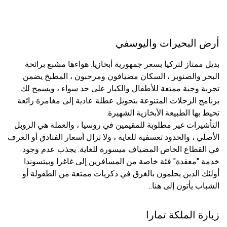
أرض البحيرات واليوسفي
بديل ممتاز لتركيا بسعر جمهورية أبخازيا. هواءها مشبع برائحة
البحر والصنوبر ، السكان مضيافون ومرحبون ، المطبخ يضمن
تجربة وجبة ممتعة للأطفال والكبار على حد سواء ، ويسمح لك
برنامج الرحلات المتنوعة بتحويل عطلة عادية إلى مغامرة رائعة
تحيط بها الطبيعة الأبخازية الشهيرة.
التأشيرات غير مطلوبة للمقيمين في روسيا ، والعملة هي الروبل
الأصلي ، والحدود تعسفية للغاية ، ولا تزال أسعار الفنادق أو الغرف
في القطاع الخاص المضياف ميسورة للغاية. يجذب عدم وجود
خدمة "معقدة" فئة خاصة من المسافرين إلى غاغرا وبيتسوندا.
أولئك الذين يحلمون بالغرق في ذكريات ممتعة من الطفولة أو
الشباب يأتون إلى هنا..
زيارة الملكة تمارا