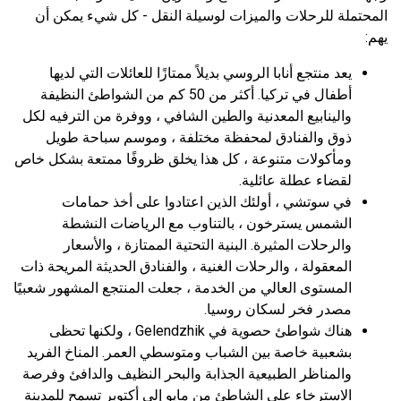
المحتملة للرحلات والميزات لوسيلة النقل - كل شيء يمكن أن
يهم:
يعد منتجع أنابا الروسي بديلاً ممتازًا للعائلات التي لديها
أطفال في تركيا. أكثر من 50 كم من الشواطئ النظيفة
والينابيع المعدنية والطين الشافي ، ووفرة من الترفيه لكل
ذوق والفنادق لمحفظة مختلفة ، وموسم سباحة طويل
ومأكولات متنوعة ، كل هذا يخلق ظروفًا ممتعة بشكل خاص
لقضاء عطلة عائلية.
في سوتشي ، أولئك الذين اعتادوا على أخذ حمامات
الشمس يسترخون ، بالتناوب مع الرياضات النشطة
والرحلات المثيرة. البنية التحتية الممتازة ، والأسعار
المعقولة ، والرحلات الغنية ، والفنادق الحديثة المريحة ذات
المستوى العالي من الخدمة ، جعلت المنتجع المشهور شعبيًا
مصدر فخر لسكان روسيا.
هناك شواطئ حصوية في Gelendzhik ، ولكنها تحظى
بشعبية خاصة بين الشباب ومتوسطي العمر. المناخ الفريد
والمناظر الطبيعية الجذابة والبحر النظيف والدافئ وفرصة
الاسترخاء على الشاطئ من مايو إلى أكتوبر تسمح للمدينة