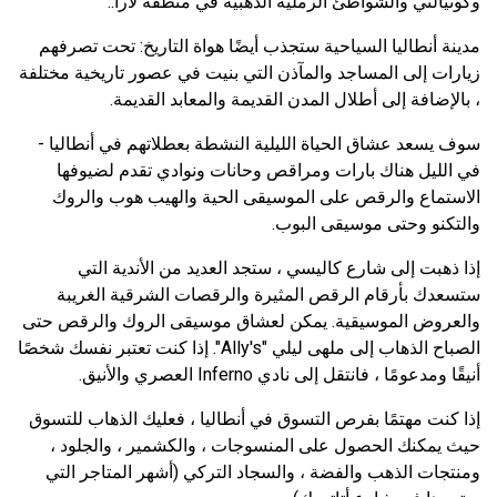
وكونيالتي والشواطئ الرملية الذهبية في منطقة لارا..
مدينة أنطاليا السياحية ستجذب أيضًا هواة التاريخ: تحت تصرفهم
زيارات إلى المساجد والمآذن التي بنيت في عصور تاريخية مختلفة
، بالإضافة إلى أطلال المدن القديمة والمعابد القديمة.
سوف يسعد عشاق الحياة الليلية النشطة بعطلاتهم في أنطاليا -
في الليل هناك بارات ومراقص وحانات ونوادي تقدم لضيوفها
الاستماع والرقص على الموسيقى الحية والهيب هوب والروك
والتكنو وحتى موسيقى البوب.
إذا ذهبت إلى شارع كاليسي ، ستجد العديد من الأندية التي
ستسعدك بأرقام الرقص المثيرة والرقصات الشرقية الغريبة
والعروض الموسيقية. يمكن لعشاق موسيقى الروك والرقص حتى
الصباح الذهاب إلى ملهى ليلي "Ally's". إذا كنت تعتبر نفسك شخصًا
أنيقًا ومدعومًا ، فانتقل إلى نادي Inferno العصري والأنيق.
إذا كنت مهتمًا بفرص التسوق في أنطاليا ، فعليك الذهاب للتسوق
حيث يمكنك الحصول على المنسوجات ، والكشمير ، والجلود ،
ومنتجات الذهب والفضة ، والسجاد التركي (أشهر المتاجر التي