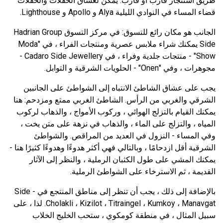
طريق استئجار قارب أو قارب. يمكن لعشاق الحفلات والحفلات
قضاء المساء في النوادي الليلية Alya و Apollo و Lighthouse.
الجانب هو مكان رائع للتسوق: في مركز التسوق Hadrian Group
Side يمكنك شراء ملابس عصرية ومنتجات الفراء ، في "Moda
Show" - منتجات جلدية وفراء ، في Cadaro Side Jewellery -
مجوهرات ، وفي "Onen" - الحلويات الشرقية و التوابل.
يجب على عشاق الشاطئ الانتباه إلى الشواطئ على الجانبين
الشرقي والغربي من الرأس. الشاطئ الغربي ممتع ومزدحم: هنا
يمكنك القيام بالتزلج الهوائي ، وركوب الأمواج ، والذهاب لركوب
المياه ، والتزلج على الماء ، والذهاب في نزهة على متن يخت ،
وفي المساء - النزول في العديد من المراقص. والشواطئ
الشرقية أقل ازدحامًا ، وبالتالي فهي أكثر هدوءًا وهدوءًا كثيرًا هنا -
يمكنك المشي على طول الكثبان الرملية ، والنظر إلى الآثار
القديمة ، ثم الاسترخاء على الشواطئ الرملية.
بالإضافة إلى ذلك ، يجب أن تنظر إلى مناطق المنتجع في Side -
Cholakli ، Kizilot ، Titraingel ، Kumkoy ، Manavgat. لذا ، على
سبيل المثال ، في منطقة كومكوي ، ستحب الخليج الخلاب