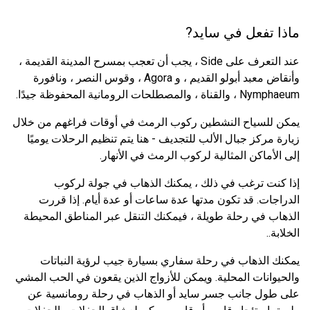
ماذا تفعل في سايد?
عند التعرف على Side ، يجب أن تعجب بمسرح المدينة القديمة ،
وأنقاض معبد أبولو القديم ، و Agora ، وقوس النصر ، ونافورة
Nymphaeum ، والقناة ، والمصطلحات الرومانية المحفوظة جيدًا.
يمكن للسياح النشطين ركوب الرمث في أوقات فراغهم من خلال
زيارة مركز جبال الألب للتجديف - هنا يتم تنظيم الرحلات يوميًا
إلى الأماكن المثالية لركوب الرمث في الأنهار.
إذا كنت ترغب في ذلك ، يمكنك الذهاب في جولة لركوب
الدراجات. قد تكون مدتها عدة ساعات أو عدة أيام. إذا قررت
الذهاب في رحلة طويلة ، فيمكنك التنقل عبر المناطق المحيطة
الخلابة..
يمكنك الذهاب في رحلة سفاري بسيارة جيب لرؤية النباتات
والحيوانات المحلية. ويمكن للأزواج الذين يقعون في الحب المشي
على طول جانب جسر سايد أو الذهاب في رحلة رومانسية عن