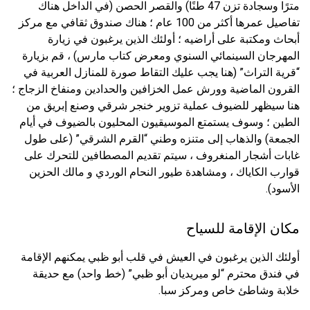
مترًا وسجادة تزن 47 طنًا) والقصر الحصن (في الداخل هناك
تفاصيل عمرها أكثر من 100 عام ؛ هناك صندوق ثقافي مع مركز
أبحاث ومكتبة على أراضيه ؛ أولئك الذين يرغبون في زيارة
المهرجان السينمائي السنوي ومعرض كتاب مارس) ، قم بزيارة
“قرية التراث” (هنا يجب عليك التقاط صورة للمنازل العربية في
القرون الماضية وورش عمل الخزافين والحدادين ومنفاخ الزجاج ؛
هنا سيظهر للضيوف عملية تزوير خنجر شرقي وصنع إبريق من
الطين ؛ وسوف يستمتع الموسيقيون المحليون بالضيوف في أيام
الجمعة) والذهاب إلى متنزه وطني “القرم الشرقي” (على طول
غابات أشجار المنغروف ، سيتم تقديم المصطافين للتحرك على
قوارب الكاياك ، ومشاهدة طيور النحام الوردي و مالك الحزين
الأسود).
مكان الإقامة للسياح
أولئك الذين يرغبون في العيش في قلب أبو ظبي يمكنهم الإقامة
في فندق محترم “لو ميريديان أبو ظبي” (خط واحد) مع حديقة
خلابة وشاطئ خاص ومركز سبا.