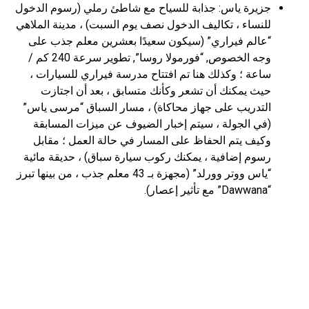
جزيرة ياس: جذابة للسياح مع شاطئ رملي (رسوم الدخول
للنساء ، تكاليف الدخول نصف يوم السبت) ، مدينة الملاهي
“عالم فيراري” (سيكون سعيدًا بعشرين معلم جذب على
وجه الخصوص, “فورمولا روسا”, تطوير سرعة 240 كم /
ساعة ؛ وكذلك هنا تم افتتاح مدرسة فيراري للسيارات ،
حيث يمكنك أن تشعر وكأنك متسابق ، بعد أن اجتازت
التدريب على جهاز محاكاة) ، مسار السباق “مرسى ياس”
(في الجولة ، سيتم إخبار الضيوف عن ميزات المسابقة
وكيف يتم الحفاظ على المسار في حالة العمل ؛ مقابل
رسوم إضافية ، يمكنك ركوب سيارة سباق) ، حديقة مائية
“ياس ووتر وورلد” (مجهزة بـ 43 معلم جذب ، من بينها تبرز
“Dawwana” مع تأثير إعصار).