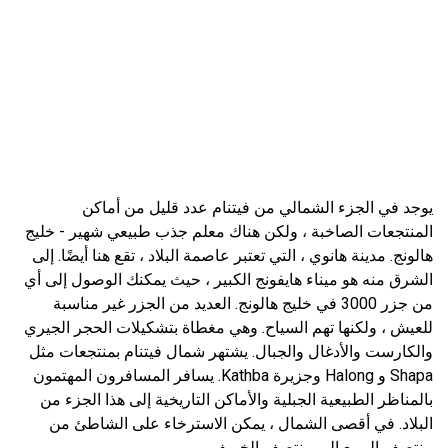
يوجد في الجزء الشمالي من فيتنام عدد قليل من أماكن
المنتجعات الصاخبة ، ولكن هناك معلم جذب طبيعي شهير - خليج
هالونج. مدينة هانوي ، التي تعتبر عاصمة البلاد ، تقع هنا أيضًا. إلى
الشرق منه هو ميناء هايفونج الكبير ، حيث يمكنك الوصول إلى أي
من جزر 3000 في خليج هالونج. العديد من الجزر غير مناسبة
للعيش ، ولكنها تهم السياح. وهي مغطاة بتشكيلات الحجر الجيري
والكارست والأدغال والجبال. يشتهر شمال فيتنام بمنتجعات مثل
Shapa و Halong وجزيرة Kathba. يسافر المسافرون المهتمون
بالمناظر الطبيعية الجبلية والأماكن التاريخية إلى هذا الجزء من
البلاد. في أقصى الشمال ، يمكن الاسترخاء على الشاطئ من
منتصف الربيع إلى منتصف الخريف.