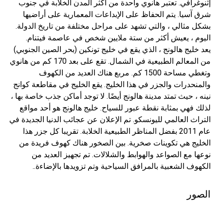
إثنوغرافي. تعتبر هانوي واحدة من أكثر المدن الخلابة في جنوب
شرق آسيا. يتم الحفاظ على الإبداعات المعمارية على أراضيها
بشكل مثالي ، والتي تشهد على مراحل مختلفة من تاريخ الدولة.
اليوم ، يعيش أكثر من ستة ملايين شخص في عاصمة فيتنام.
يعد خليج هالونج ، الذي يقع في خليج تونكين (بحر الصين الجنوبي)
من المعالم الطبيعية في الشمال. تقع على بعد 170 كم من هانوي
وتغطي مساحة 1500 كم. مربع هناك العديد من الكهوف
والمنحدرات والجزر في هذا الخليج. يقع الخليج في مقاطعة كوانج
نينه ، حيث تمتد مدينة هالونج أيضًا. لا توجد أماكن جذب خاصة بها ،
لذلك فهي بمثابة نقطة عبور للسياح. خليج هالونج هو أحد مواقع
التراث العالمي لليونسكو. تم الإعلان عن عجائب الدنيا الجديدة في
عام 2011 بفضل المناظر الطبيعية الخلابة. تقريبا كل جزر هذا
الخليج هي تكوينات صخرية. بين الصخور هناك كهوف فريدة من
نوعها مع الصواعد والهوابط والشلالات. تم تجهيز العديد من
الكهوف الشعبية بالمرافق السياحية وتم تزويدها بالإضاءة..
الصور