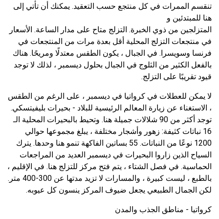
تنقسم الممرات في كل منتجع حسب التعقيد. يمكنك أن تأتي إلى
هنا للمبتدئين و
المتزلجين من ذوي الخبرة. التزلج متاح على مدار الساعة. الأسعار
في منتجعات التزلج المحلية أقل بعدة مرات من المنتجعات في
فرنسا وسويسرا. في الجبال ، يكون الطقس معتدلًا ومريحًا. هناك
بالفعل الكثير من الثلوج في الجبال بحلول ديسمبر ، لذلك لا توجد
قيود تقريبًا على التزلج.
لا يمكن للعطلات في كرواتيا في ديسمبر ، على الرغم من الطقس
، الاستغناء عن زيارة المعالم الرئيسية للبلاد - بحيرات بليفيتسكي.
توجد أكثر من 90 شلالات جميلة هنا. وتحيط بالبحيرات المحلية الـ
16 نباتات كثيفة: زهور وأشجار مختلفة ، يبلغ مجموعها حوالي
1200 نوعًا من النباتات. 55 بساتين الفاكهة تنمو هنا وحدها. يترك
السياح الذين زاروا البحيرات في ديسمبر العديد من المراجعات
الحماسية. في فصل الشتاء ، يتم فتح مركز للتزلج هنا. في الإقليم ،
بالطبع ، ليست كبيرة ، والمسارات لا تزيد مدتها عن 300-400 متر.
لكن الجمال الطبيعي يجعل ضيوف المركز ينسون كل عيوبه.
كرواتيا - مناطق الجذب والمدن