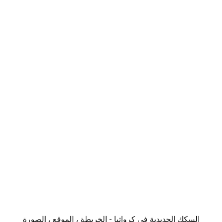
السكك الحديدية في كرواتيا - الخريطة ، الموقع ، الصورة