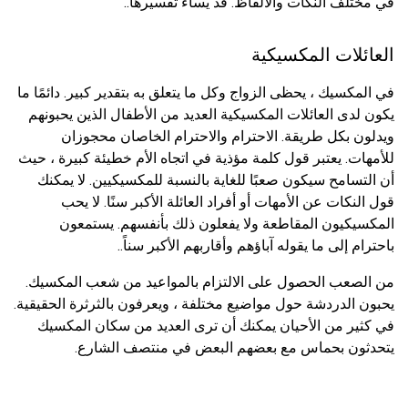
في مختلف النكات والألفاظ. قد يساء تفسيرها..
العائلات المكسيكية
في المكسيك ، يحظى الزواج وكل ما يتعلق به بتقدير كبير. دائمًا ما
يكون لدى العائلات المكسيكية العديد من الأطفال الذين يحبونهم
ويدلون بكل طريقة. الاحترام والاحترام الخاصان محجوزان
للأمهات. يعتبر قول كلمة مؤذية في اتجاه الأم خطيئة كبيرة ، حيث
أن التسامح سيكون صعبًا للغاية بالنسبة للمكسيكيين. لا يمكنك
قول النكات عن الأمهات أو أفراد العائلة الأكبر سنًا. لا يحب
المكسيكيون المقاطعة ولا يفعلون ذلك بأنفسهم. يستمعون
باحترام إلى ما يقوله آباؤهم وأقاربهم الأكبر سناً..
من الصعب الحصول على الالتزام بالمواعيد من شعب المكسيك.
يحبون الدردشة حول مواضيع مختلفة ، ويعرفون بالثرثرة الحقيقية.
في كثير من الأحيان يمكنك أن ترى العديد من سكان المكسيك
يتحدثون بحماس مع بعضهم البعض في منتصف الشارع.