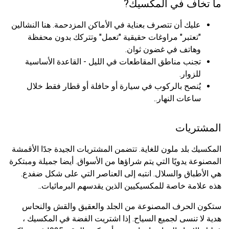
ما تخاف في المكسيك?
عليك أن تتصرف بعناية في الأماكن المزدحمة. هنا النشالين
"تعتبر" مراوغات حقيقية "تعمل" وتتركك بدون محفظة
وهاتف في غضون ثوان.
تجنب مناطق المقاطعات في الليل - القاعدة الأساسية
للزوار.
يُنصح بالركوب في سيارة أو حافلة أو قطار فقط خلال
ساعات النهار..
المشتريات
المكسيك بلد ملون للغاية. تتضمن المشتريات الجيدة جدًا الأقمشة
المصنوعة يدويًا التي يتم شراؤها من الأسواق. أيضا جميلة ومبتكرة
هي الأطباق والسلال. انتبه إلى العناصر التي على شكل ضفدع.
هذه علامة خاصة للمكسيكيين الذين يقدسهم البرمائيات..
ستكون الحرف المصنوعة من الجلد والعقيق والقش والنحاس
هدية لا تنسى لجميع السياح. إذا اشتريت الفضة في المكسيك ،