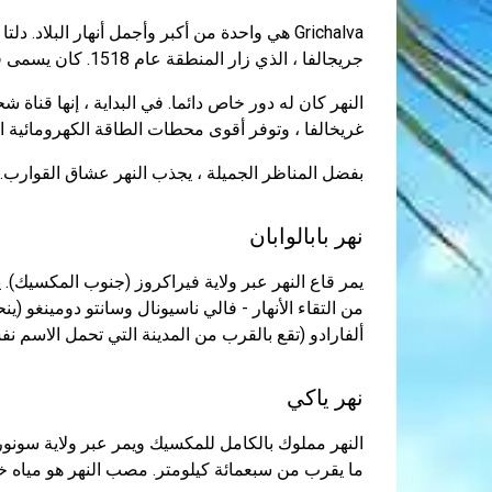
Grichalva هي واحدة من أكبر وأجمل أنهار البلاد.
جريجالفا ، الذي زار المنطقة عام 1518. كان يسمى في الأصل تاباسكو..
النهر كان له دور خاص دائما. في البداية ، إنها قناة
غريخالفا ، وتوفر أقوى محطات الطاقة الكهرومائية الك
بفضل المناظر الجميلة ، يجذب النهر عشاق القوارب..
نهر بابالوابان
من التقاء الأنهار - فالي ناسيونال وسانتو دومينغو 
ألفارادو (تقع بالقرب من المدينة التي تحمل الاسم نف
نهر ياكي
النهر مملوك بالكامل للمكسيك ويمر عبر ولاية سونورا
ما يقرب من سبعمائة كيلومتر. مصب النهر هو مياه خليج