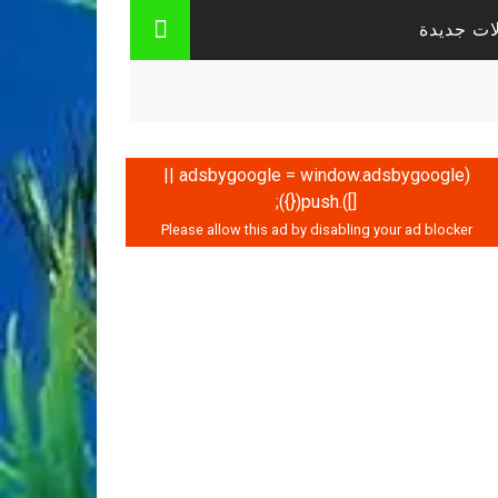
ات جديدة
(adsbygoogle = window.adsbygoogle ||
[]).push({});