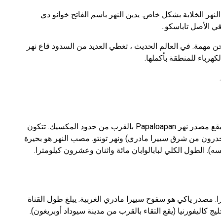
 دلتا النهر الخلابة بشكل خاص. يدين النهر باسم الفاتح خوانو دي
 شحن مهمة. في العالم الحديث ، تغطي العديد من السدود قاع نهر
هرباء للمنطقة بأكملها.
يمر قاع النهر عبر ولاية فيراكروز (جنوب المكسيك). يقع مصدر نهر Papaloapan بالقرب من حدود المكسيك. تتكون
(ينحدرون من شرق سييرا مادري) ونهر تونتو. مصب النهر هو بحيرة
سه). الطول الكلي لبابالوابان مائة واثنان وعشرون كيلومترا.
. مصدر ياكي هو سفوح سييرا مادري الغربية. يبلغ طول القناة
 كاليفورنيا (يقع التقاء بالقرب من مدينة سيوداد أوبريغون).