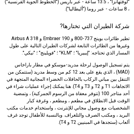
"لوفتهانزا" ، 13.5 ساعة - عبر باريس ("الخطوط الجوية الفرنسية")
، 8 ساعات - عبر روما ("أليطاليا").
شركة الطيران التي تختارها?
تطير طائرات بوينج 737-800 و Embraer 190 و Airbus A 318
وغيرها من الطائرات التابعة لشركات الطيران التالية على طول
المسار الذي تحتاجه: "إيبيريا" ؛ "KLM" ؛ "فويلينج" ؛ "نيكي".
يتم تسجيل الوصول لرحلة مدريد-موسكو في مطار باراخاس
(MAD) ، الذي يقع على بعد 12 كم من وسط مدريد (ستتمكن من
التنقل بين مباني الركاب بالحافلات الخضراء المجانية المتجهة في
الاتجاهات T1 و T2 و T3 و T4). هنا يمكنك إجراء عمليات شراء في
أحد متاجر 100 (تتوفر معفاة من الرسوم الجمركية) ، وتمضية
الوقت قبل الانطلاق في مطعم ، ومطعم ، وغرفة كبار
الشخصيات مع وصول مجاني للإنترنت ، واستخدام خدمات مكتب
البريد ، ومكتب الصرف والتلغراف. وبالنسبة للأطفال توجد غرف
ألعاب (ستجدها في المبنيين T2 و T4).