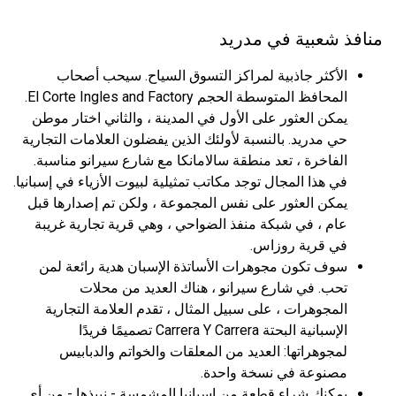
منافذ شعبية في مدريد
الأكثر جاذبية لمراكز التسوق السياح. سيحب أصحاب
المحافظ المتوسطة الحجم El Corte Ingles and Factory.
يمكن العثور على الأول في المدينة ، والثاني اختار موطن
حي مدريد. بالنسبة لأولئك الذين يفضلون العلامات التجارية
الفاخرة ، تعد منطقة سالامانكا مع شارع سيرانو مناسبة.
في هذا المجال توجد مكاتب تمثيلية لبيوت الأزياء في إسبانيا.
يمكن العثور على نفس المجموعة ، ولكن تم إصدارها قبل
عام ، في شبكة منفذ الضواحي ، وهي قرية تجارية غريبة
في قرية روزاس.
سوف تكون مجوهرات الأساتذة الإسبان هدية رائعة لمن
تحب. في شارع سيرانو ، هناك العديد من محلات
المجوهرات ، على سبيل المثال ، تقدم العلامة التجارية
الإسبانية البحتة Carrera Y Carrera تصميمًا فريدًا
لمجوهراتها: العديد من المعلقات والخواتم والدبابيس
مصنوعة في نسخة واحدة.
يمكنك شراء قطعة من إسبانيا المشمسة - نبيذها - من أي