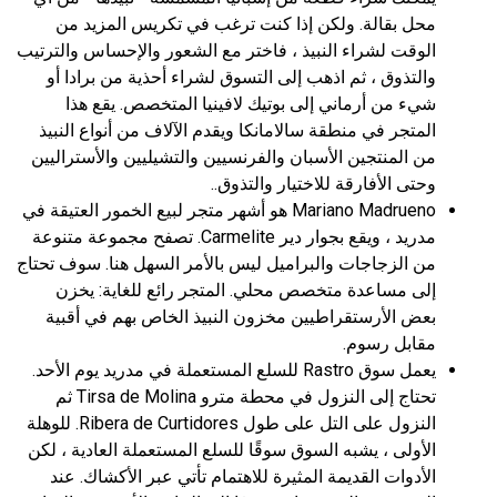
محل بقالة. ولكن إذا كنت ترغب في تكريس المزيد من
الوقت لشراء النبيذ ، فاختر مع الشعور والإحساس والترتيب
والتذوق ، ثم اذهب إلى التسوق لشراء أحذية من برادا أو
شيء من أرماني إلى بوتيك لافينيا المتخصص. يقع هذا
المتجر في منطقة سالامانكا ويقدم الآلاف من أنواع النبيذ
من المنتجين الأسبان والفرنسيين والتشيليين والأستراليين
وحتى الأفارقة للاختيار والتذوق..
Mariano Madrueno هو أشهر متجر لبيع الخمور العتيقة في
مدريد ، ويقع بجوار دير Carmelite. تصفح مجموعة متنوعة
من الزجاجات والبراميل ليس بالأمر السهل هنا. سوف تحتاج
إلى مساعدة متخصص محلي. المتجر رائع للغاية: يخزن
بعض الأرستقراطيين مخزون النبيذ الخاص بهم في أقبية
مقابل رسوم.
يعمل سوق Rastro للسلع المستعملة في مدريد يوم الأحد.
تحتاج إلى النزول في محطة مترو Tirsa de Molina ثم
النزول على التل على طول Ribera de Curtidores. للوهلة
الأولى ، يشبه السوق سوقًا للسلع المستعملة العادية ، لكن
الأدوات القديمة المثيرة للاهتمام تأتي عبر الأكشاك. عند