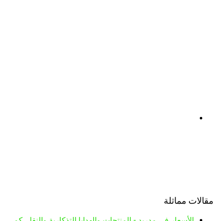
مقالات مماثلة
الأسعار في مدريد - المنتجات والهدايا التذكارية والنقل. كم