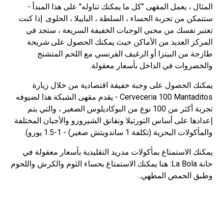
المثال ، يعمل المقهى "كل ما يمكنك تناوله" على هذا المبدأ -
ستتمكن من تجربة الحساء ، السلطة ، الباييلا ، الحلوى. إذا كنت
تعتبر نفسك من محبي الوجبات الخفيفة السريعة ، ستجد في
المركز العديد من الأماكن حيث يمكنك الحصول على شريحة
طازجة من البيتزا أو الرغيف الفرنسي مع اللحم المتشنج
والخضروات في الداخل بأسعار معقولة.
يمكنك الحصول على وجبة خفيفة اقتصادية من خلال زيارة
Cerveceria 100 Mantaditos - يقدم مقهى الشبكة هذا لضيوفه
تجربة أكثر من 100 نوع من البوكاديلوس الصغير ، والتي يتم
إعدادها على أساس التورتيلا ونقانق الشيروزو والأجبان المختلفة
والمأكولات البحرية (تكلفة 1 ساندويتش صغير) - 1-1.5 يورو).
يمكنك الاستمتاع بمأكولات مدريد التقليدية بأسعار معقولة في
حانة La Bola: هنا يمكنك الاستمتاع بحساء الثوم والكرش واللحوم
وطبق الحمص المطهي..