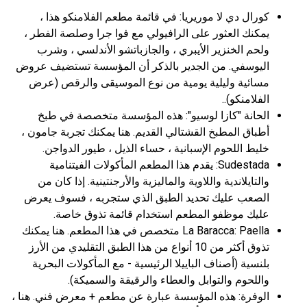
كورال دي لا موريريا: في قائمة مطعم الفلامنكو هذا ،
يمكنك العثور على الرافيولي مع فوا جرا وصلصة الفطر ،
ولحم الخنزير الأيبري ، والجازباتشو الأندلسي ، وشرب
اليوسفي. من الجدير بالذكر أن المؤسسة تستضيف عروض
مسائية وليلية يومية من نوع الموسيقى والرقص (عرض
الفلامنكو)..
الحانة "كازا لوسيو": هذه المؤسسة متخصصة في طبخ
أطباق المطبخ القشتالي القديم. هنا يمكنك تجربة جامون ،
خليط اللحوم الإسبانية ، حساء الذيل ، طيور الدواجن.
Sudestada: يقدم هذا المطعم المأكولات الفيتنامية
والتايلاندية واللاوية والماليزية والأرجنتينية. إذا كان من
الصعب عليك تحديد الطبق الذي ستجربه ، فسوف يعرض
عليك موظفو المطعم استخدام قائمة تذوق خاصة.
La Baracca: Paella متخصص في هذا المطعم. هنا يمكنك
تذوق أكثر من 10 أنواع من هذا الطبق التقليدي من الأرز
بلنسية (أصناف الباييلا الرئيسية - مع المأكولات البحرية
واللحوم والتوابل والعطاء والرقيقة والسميكة).
الوفرة: هذه المؤسسة عبارة عن مطعم + معرض فني. هنا ،