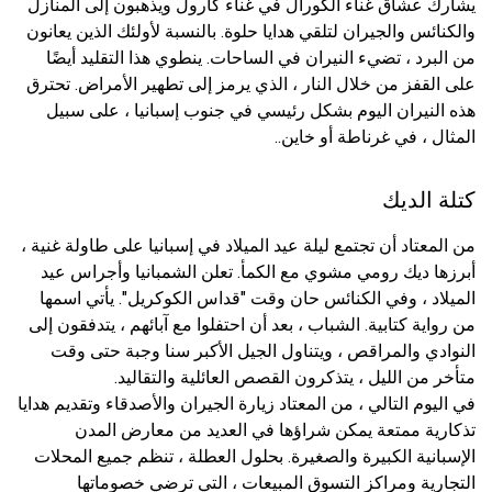
يشارك عشاق غناء الكورال في غناء كارول ويذهبون إلى المنازل
والكنائس والجيران لتلقي هدايا حلوة. بالنسبة لأولئك الذين يعانون
من البرد ، تضيء النيران في الساحات. ينطوي هذا التقليد أيضًا
على القفز من خلال النار ، الذي يرمز إلى تطهير الأمراض. تحترق
هذه النيران اليوم بشكل رئيسي في جنوب إسبانيا ، على سبيل
المثال ، في غرناطة أو خاين..
كتلة الديك
من المعتاد أن تجتمع ليلة عيد الميلاد في إسبانيا على طاولة غنية ،
أبرزها ديك رومي مشوي مع الكمأ. تعلن الشمبانيا وأجراس عيد
الميلاد ، وفي الكنائس حان وقت "قداس الكوكريل". يأتي اسمها
من رواية كتابية. الشباب ، بعد أن احتفلوا مع آبائهم ، يتدفقون إلى
النوادي والمراقص ، ويتناول الجيل الأكبر سنا وجبة حتى وقت
متأخر من الليل ، يتذكرون القصص العائلية والتقاليد.
في اليوم التالي ، من المعتاد زيارة الجيران والأصدقاء وتقديم هدايا
تذكارية ممتعة يمكن شراؤها في العديد من معارض المدن
الإسبانية الكبيرة والصغيرة. بحلول العطلة ، تنظم جميع المحلات
التجارية ومراكز التسوق المبيعات ، التي ترضي خصوماتها