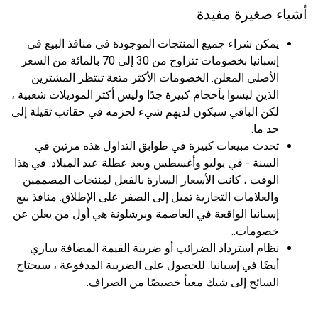
أشياء صغيرة مفيدة
يمكن شراء جميع المنتجات الموجودة في منافذ البيع في
إسبانيا بخصومات تتراوح من 30 إلى 70 بالمائة من السعر
الأصلي المعلن. الخصومات الأكثر متعة تنتظر المشترين
الذين ليسوا بأحجام كبيرة جدًا وليس أكثر الموديلات شعبية ،
لكن الباقي سيكون لديهم شيء لحزمه في حقائب ثقيلة إلى
حد ما.
تحدث مبيعات كبيرة في طوابق التداول هذه مرتين في
السنة - في يوليو وأغسطس وبعد عطلة عيد الميلاد. في هذا
الوقت ، كانت الأسعار السارة بالفعل لمنتجات المصممين
والعلامات التجارية تميل إلى الصفر على الإطلاق. منافذ بيع
إسبانيا الواقعة في العاصمة وبرشلونة هي أول من يعلن عن
خصومات..
نظام استرداد الضرائب أو ضريبة القيمة المضافة ساري
أيضًا في إسبانيا. للحصول على الضريبة المدفوعة ، سيحتاج
السائح إلى شيك معبأ خصيصًا من الصراف.