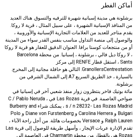
أماكن الفطر
برشلونة هي مدينة إسبانية شهيرة للترفيه والتسوق. هناك العديد
من المنافذ الإسبانية الشهيرة ، على سبيل المثال ، قرية لا روكا.
يقدم متاجر للعديد من العلامات التجارية الإسبانية والأوروبية ،
والوصول إلى منصة التداول مناسب بنفس القدر سواء من المدينة
أو من منتجعات كوستا برافا. العنوان الدقيق للعقار هو قرية لا روكا
، لا روكا ديل فالي ، برشلونة ، إسبانيا. من محطة Barcelona
Sants ، استقل قطار RENFE إلى مركز
GranollersCentrestation. التالي هو حافلة مجانية إلى المخرج.
بالسيارة ، خذ الطريق السريع A7 إلى الشمال الشرقي من
برشلونة.
مائة بوتيك فاخر ينتظرون زوار منفذ شعبي آخر في إسبانيا في
ضواحي العاصمة. في قرية Las Rozas في C / Pablo Neruda ،
s / n 28232- Las Rozas Madrid ، يمكنك شراء Burberry and
Bulgari و Carolina Herrera و Diane von Furstenberg و Polo
Ralph Lauren و Versace بخصومات هائلة. من أجل راحة الآباء ،
تقدم الإدارة عربات الإيجار ، وأسهل طريقة للوصول إلى قرية Las
Rozas هي بالقطار من محطة Charmartin في العاصمة إلى